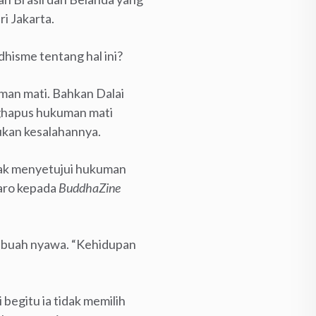
i Jakarta.
hisme tentang hal ini?
man mati. Bahkan Dalai
nghapus hukuman mati
ukan kesalahannya.
idak menyetujui hukuman
aro kepada
BuddhaZine
ebuah nyawa. “Kehidupan
begitu ia tidak memilih