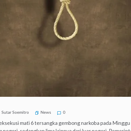
Sutar Soemitro
News
0
ksekusi mati 6 tersangka gembong narkoba pada Minggu d
m negeri, sedangkan lima lainnya dari luar negeri. Pemerin