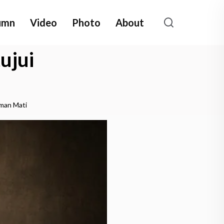
umn
Video
Photo
About
ujui
man Mati