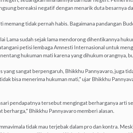
angsung bereaksi negatif dengan menarik duta besarnya dar
ti memang tidak pernah habis. Bagaimana pandangan Budd
alai Lama sudah sejak lama mendorong dihentikannya huku
atangani petisi lembaga Amnesti Internasional untuk me
menentang hukuman mati karena yang dihukum orangnya, b
his yang sangat berpengaruh, Bhikkhu Pannyavaro, juga t
idak bisa menerima hukuman mati,” ujar Bhikkhu Pannyav
ari pendapatnya tersebut mengingat berharganya arti s
at berharga,” Bhikkhu Pannyavaro memberi alasan.
mavimala tidak mau terjebak dalam pro dan kontra. Meski 