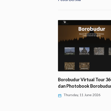
ti HUT Ke-82 Dharmaraja
ng, LLCS Vihara…
Borobudur Virtual Tour 360
y, 11 June 2026
dan Photobook Borobudu
Thursday, 11 June 2026