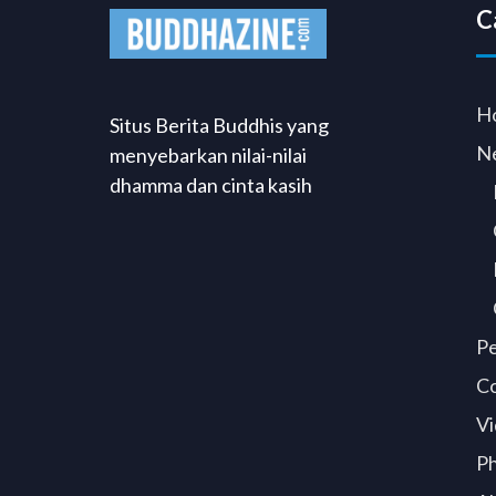
C
H
Situs Berita Buddhis yang
N
menyebarkan nilai-nilai
dhamma dan cinta kasih
P
C
Vi
P