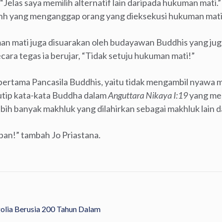
“Jelas saya memilih alternatif lain daripada hukuman mati.
h yang menganggap orang yang dieksekusi hukuman mati 
n mati juga disuarakan oleh budayawan Buddhis yang ju
Secara tegas ia berujar, “Tidak setuju hukuman mati!”
pertama Pancasila Buddhis, yaitu tidak mengambil nyawa m
utip kata-kata Buddha dalam
Anguttara Nikaya I:19
yang me
ebih banyak makhluk yang dilahirkan sebagai makhluk lain d
pan!” tambah Jo Priastana.
lia Berusia 200 Tahun Dalam