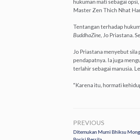
hukuman mati sebagai opsi, 
Master Zen Thich Nhat Han
Tentangan terhadap hukuma
BuddhaZine
, Jo Priastana. 
Jo Priastana menyebut sila 
pendapatnya. Ia juga meng
terlahir sebagai manusia. L
“Karena itu, hormati kehidu
PREVIOUS
Ditemukan Mumi Bhiksu Mongo
Posisi Bersila