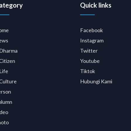
ategory
Quick links
ome
Facebook
ews
Instagram
Dharma
Twitter
Citizen
Youtube
Life
Tiktok
Culture
Hubungi Kami
erson
olumn
deo
hoto