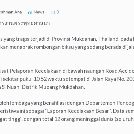
rahman Ana
News
0
วสารงานพระพุทธศาสนา
s yang tragis terjadi di Provinsi Mukdahan, Thailand, pada K
rkan menabrak rombongan biksu yang sedang berada di jal
usat Pelaporan Kecelakaan di bawah naungan Road Acciden
adi sekitar pukul 10.52 waktu setempat di Jalan Raya No. 20
 Si Nuan, Distrik Mueang Mukdahan.
 oleh lembaga yang berafiliasi dengan Departemen Pence
eristiwa ini sebagai “Laporan Kecelakaan Besar”. Data s
at tinggi, dengan total 12 orang meninggal dunia (seluruhn