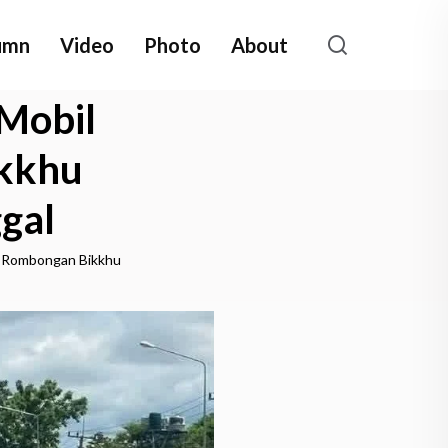
umn
Video
Photo
About
 Mobil
ikkhu
gal
ak Rombongan Bikkhu