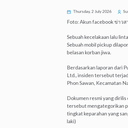
Thursday, 2 July 2026
Su
Foto: Akun facebook ข่า
Sebuah kecelakaan lalu linta
Sebuah mobil pickup dilapo
belasan korban jiwa.
Berdasarkan laporan dari P
Ltd., insiden tersebut terj
Phon Sawan, Kecamatan Na
Dokumen resmi yang dirilis
tersebut mengategorikan p
tingkat keparahan yang sang
laki)