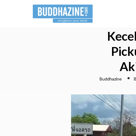
Kecel
Pick
Ak
Buddhazine
B