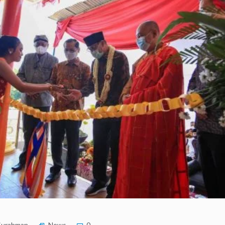
urahman
News
0