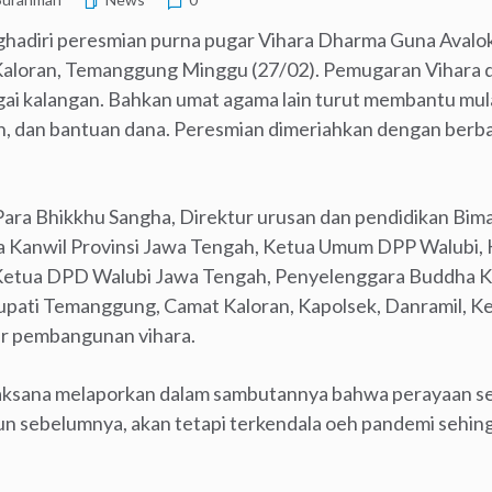
adiri peresmian purna pugar Vihara Dharma Guna Avalo
loran, Temanggung Minggu (27/02). Pemugaran Vihara d
ai kalangan. Bahkan umat agama lain turut membantu mula
 dan bantuan dana. Peresmian dimeriahkan dengan berba
i Para Bhikkhu Sangha, Direktur urusan dan pendidikan Bi
ha Kanwil Provinsi Jawa Tengah, Ketua Umum DPP Walubi,
etua DPD Walubi Jawa Tengah, Penyelenggara Buddha 
ati Temanggung, Camat Kaloran, Kapolsek, Danramil, K
tur pembangunan vihara.
elaksana melaporkan dalam sambutannya bahwa perayaan 
n sebelumnya, akan tetapi terkendala oeh pandemi sehing