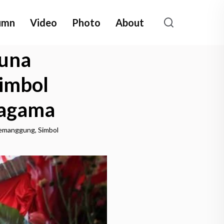
umn
Video
Photo
About
Guna
imbol
ragama
Temanggung, Simbol