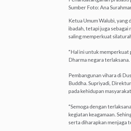
Sumber Foto: Ana Surahma
Ketua Umum Walubi, yang d
ibadah, tetapi juga sebaga
saling memperkuat silaturah
“Hal ini untuk memperkuat
Dharma negara terlaksana. 
Pembangunan vihara di Dus
Buddha. Supriyadi, Direktu
pada kehidupan masyaraka
“Semoga dengan terlaksana
kegiatan keagamaan. Sehin
serta diharapkan menjaga t