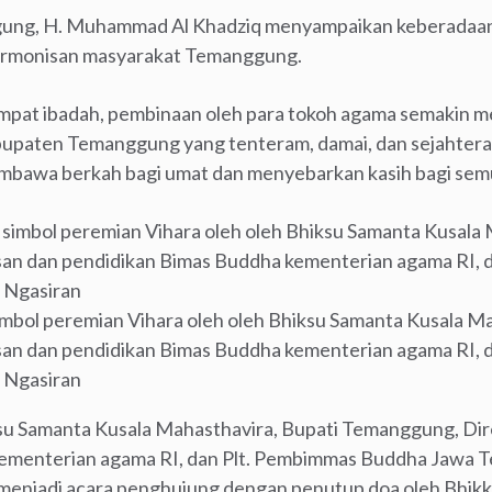
ung, H. Muhammad Al Khadziq menyampaikan keberadaan 
armonisan masyarakat Temanggung.
pat ibadah, pembinaan oleh para tokoh agama semakin me
upaten Temanggung yang tenteram, damai, dan sejahtera
mbawa berkah bagi umat dan menyebarkan kasih bagi semu
mbol peremian Vihara oleh oleh Bhiksu Samanta Kusala Ma
an dan pendidikan Bimas Buddha kementerian agama RI, 
 Ngasiran
su Samanta Kusala Mahasthavira, Bupati Temanggung, Dir
ementerian agama RI, dan Plt. Pembimmas Buddha Jawa T
menjadi acara penghujung dengan penutup doa oleh Bhik