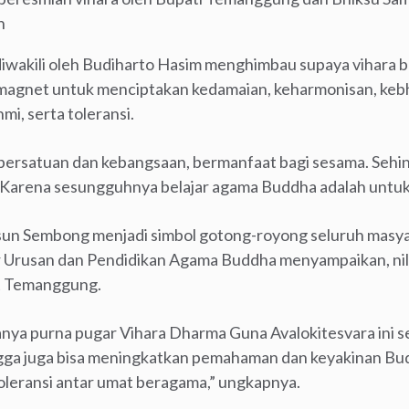
n
iwakili oleh Budiharto Hasim menghimbau supaya vihara 
i magnet untuk menciptakan kedamaian, keharmonisan, keb
mi, serta toleransi.
 persatuan dan kebangsaan, bermanfaat bagi sesama. Seh
Karena sesungguhnya belajar agama Buddha adalah untuk 
un Sembong menjadi simbol gotong-royong seluruh masya
r Urusan dan Pendidikan Agama Buddha menyampaikan, nila
t Temanggung.
nya purna pugar Vihara Dharma Guna Avalokitesvara ini 
gga juga bisa meningkatkan pemahaman dan keyakinan Bud
oleransi antar umat beragama,” ungkapnya.