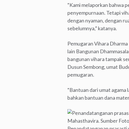
“Kami melaporkan bahwa pem
penyempurnaan. Tetapi vih
dengan nyaman, dengan rua
sebelumnya,” katanya.
Pemugaran Vihara Dharma Gu
lain Bangunan Dhammasala b
bangunan vihara tampak s
Dusun Sembong, umat Buddh
pemugaran.
“Bantuan dari umat agama 
bahkan bantuan dana materi
Penandatanganan prasasti 