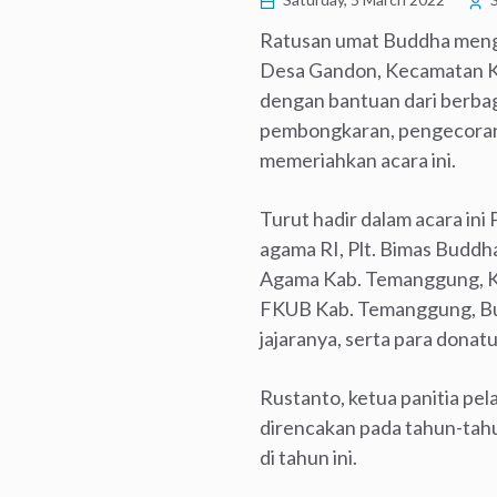
Ratusan umat Buddha mengh
Desa Gandon, Kecamatan Ka
dengan bantuan dari berbag
pembongkaran, pengecoran,
memeriahkan acara ini.
Turut hadir dalam acara in
agama RI, Plt. Bimas Budd
Agama Kab. Temanggung, K
FKUB Kab. Temanggung, Bup
jajaranya, serta para dona
Rustanto, ketua panitia p
direncakan pada tahun-tahu
di tahun ini.