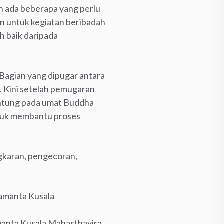
h ada beberapa yang perlu
n untuk kegiatan beribadah
 baik daripada
 Bagian yang dipugar antara
. Kini setelah pemugaran
ntung pada umat Buddha
ntuk membantu proses
gkaran, pengecoran,
anta Kusala Mahasthavira.