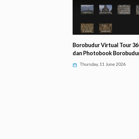
ti HUT Ke-82 Dharmaraja
ng, LLCS Vihara…
Borobudur Virtual Tour 360
y, 11 June 2026
dan Photobook Borobudu
Thursday, 11 June 2026