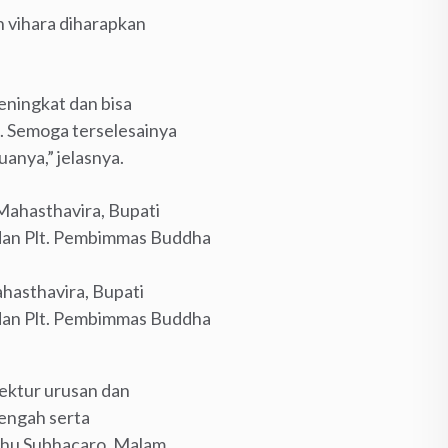
vihara diharapkan
ningkat dan bisa
. Semoga terselesainya
anya,” jelasnya.
hasthavira, Bupati
dan Plt. Pembimmas Buddha
ektur urusan dan
engah serta
khu Subhacaro. Malam