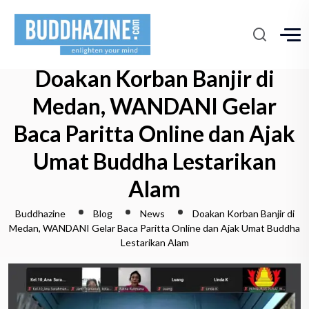
Doakan Korban Banjir di
Medan, WANDANI Gelar
Baca Paritta Online dan Ajak
Umat Buddha Lestarikan
Alam
Buddhazine
Blog
News
Doakan Korban Banjir di
Medan, WANDANI Gelar Baca Paritta Online dan Ajak Umat Buddha
Lestarikan Alam