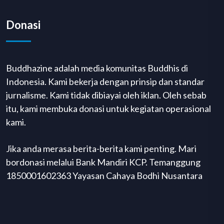
Donasi
Buddhazine adalah media komunitas Buddhis di
Indonesia. Kami bekerja dengan prinsip dan standar
jurnalisme. Kami tidak dibiayai oleh iklan. Oleh sebab
itu, kami membuka donasi untuk kegiatan operasional
kami.
Jika anda merasa berita-berita kami penting. Mari
bordonasi melalui Bank Mandiri KCP. Temanggung
1850001602363 Yayasan Cahaya Bodhi Nusantara