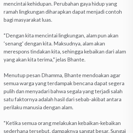
mencintai kehidupan. Perubahan gaya hidup yang
ramah lingkungan diharapkan dapat menjadi contoh
bagi masyarakat luas.
“Dengan kita mencintai lingkungan, alam pun akan
‘senang’ dengan kita. Maksudnya, alam akan
merespons tindakan kita, sehingga kebaikan dari alam
yang akan kita terima,” jelas Bhante.
Menutup pesan Dhamma, Bhante mendoakan agar
semua warga yang terdampak bencana dapat segera
pulih dan menyadari bahwa segala yang terjadi salah
satu faktornya adalah hasil dari sebab-akibat antara
perilaku manusia dengan alam.
“Ketika semua orang melakukan kebaikan-kebaikan
sederhana tersebut, dampaknya sangat besar. Sungai