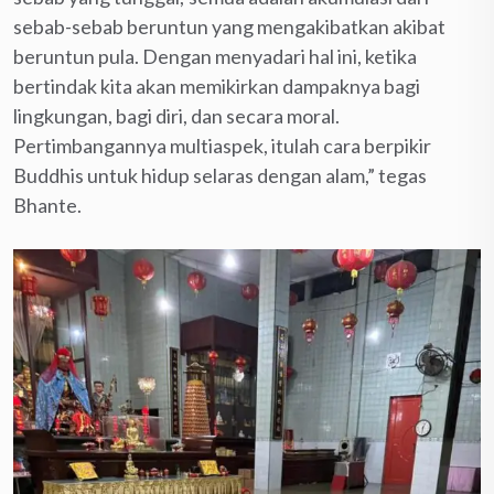
sebab-sebab beruntun yang mengakibatkan akibat
beruntun pula. Dengan menyadari hal ini, ketika
bertindak kita akan memikirkan dampaknya bagi
lingkungan, bagi diri, dan secara moral.
Pertimbangannya multiaspek, itulah cara berpikir
Buddhis untuk hidup selaras dengan alam,” tegas
Bhante.