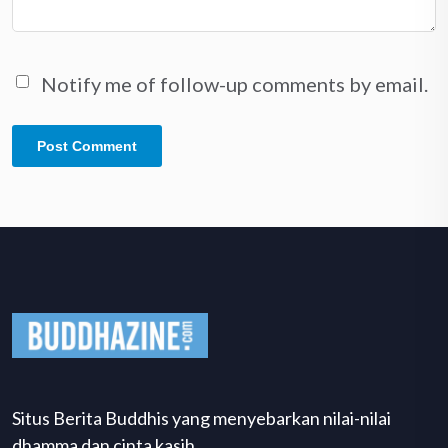
Notify me of follow-up comments by email.
Situs Berita Buddhis yang menyebarkan nilai-nilai
dhamma dan cinta kasih