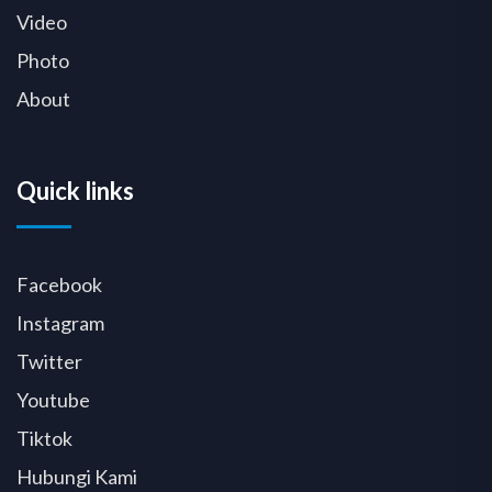
Video
Photo
About
Quick links
Facebook
Instagram
Twitter
Youtube
Tiktok
Hubungi Kami