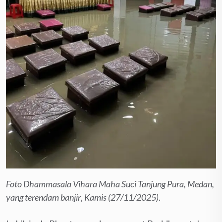
Foto Dhammasala Vihara Maha Suci Tanjung Pura, Medan,
yang terendam banjir
,
Kamis (27/11/2025)
.