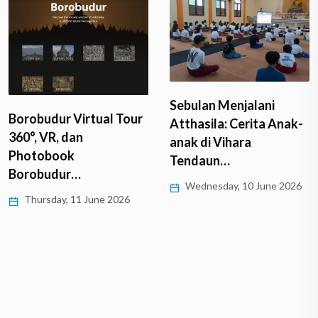
Sebulan Menjalani
Borobudur Virtual Tour
Atthasila: Cerita Anak-
360°, VR, dan
anak di Vihara
Photobook
Tendaun…
Borobudur…
Wednesday, 10 June 2026
Thursday, 11 June 2026