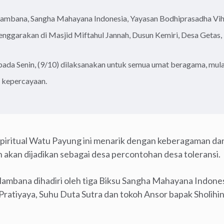
lambana, Sangha Mahayana Indonesia, Yayasan Bodhiprasadha Vihar
elenggarakan di Masjid Miftahul Jannah, Dusun Kemiri, Desa Getas
 pada Senin, (9/10) dilaksanakan untuk semua umat beragama, mulai
 kepercayaan.
piritual Watu Payung ini menarik dengan keberagaman dan 
 akan dijadikan sebagai desa percontohan desa toleransi.
lambana dihadiri oleh tiga Biksu Sangha Mahayana Indones
ratiyaya, Suhu Duta Sutra dan tokoh Ansor bapak Sholihin