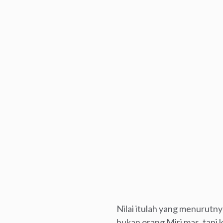
Nilai itulah yang menurutny
bukan orang Miri mas, tapi 