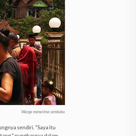
Warga menerima sembako
ngnya sendiri. “Saya itu
datang,” pungkasnya dalam