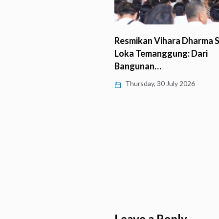
 Umat Buddha Vajrayana
Resmikan Vihara Dharma S
rikung Monlam di…
Loka Temanggung: Dari
Bangunan…
 31 July 2026
Thursday, 30 July 2026
Leave a Reply