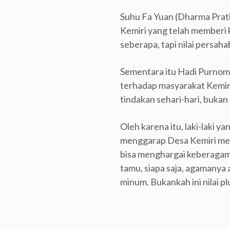
Suhu Fa Yuan (Dharma Prat
Kemiri yang telah memberi k
seberapa, tapi nilai persaha
Sementara itu Hadi Purno
terhadap masyarakat Kemiri
tindakan sehari-hari, bukan
Oleh karena itu, laki-laki y
menggarap Desa Kemiri menj
bisa menghargai keberagama
tamu, siapa saja, agamanya 
minum. Bukankah ini nilai p