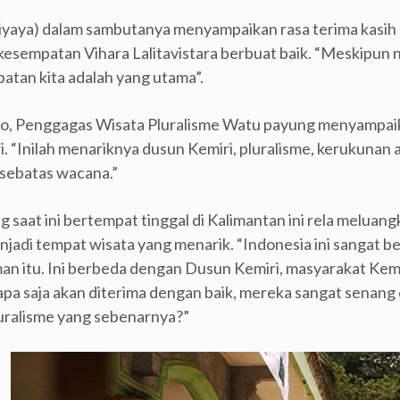
iyaya) dalam sambutanya menyampaikan rasa terima kasih
esempatan Vihara Lalitavistara berbuat baik. “Meskipun ni
batan kita adalah yang utama”.
mo, Penggagas Wisata Pluralisme Watu payung menyampa
. “Inilah menariknya dusun Kemiri, pluralisme, kerukuna
 sebatas wacana.”
ang saat ini bertempat tinggal di Kalimantan ini rela melua
adi tempat wisata yang menarik. “Indonesia ini sangat b
n itu. Ini berbeda dengan Dusun Kemiri, masyarakat Kemir
apa saja akan diterima dengan baik, mereka sangat senang 
luralisme yang sebenarnya?”