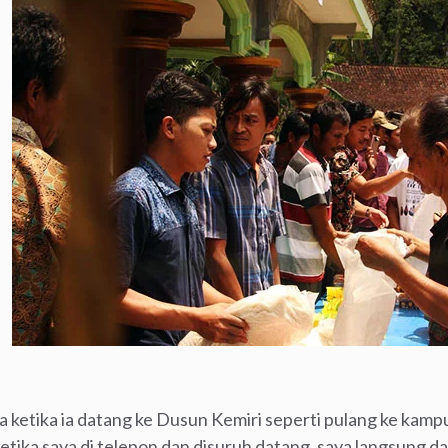
a ketika ia datang ke Dusun Kemiri seperti pulang ke kampu
ketika saya di telepon dan disuruh datang, saya langsung 