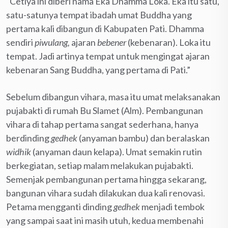
“Cetiya ini diberi nama Eka Dhamma Loka. Eka itu satu,
satu-satunya tempat ibadah umat Buddha yang
pertama kali dibangun di Kabupaten Pati. Dhamma
sendiri
piwulang,
ajaran
bebener
(kebenaran). Loka itu
tempat. Jadi artinya tempat untuk mengingat ajaran
kebenaran Sang Buddha, yang pertama di Pati.”
Sebelum dibangun vihara, masa itu umat melaksanakan
pujabakti di rumah Bu Slamet (Alm). Pembangunan
vihara di tahap pertama sangat sederhana, hanya
berdinding
gedhek
(anyaman bambu) dan beralaskan
widhik
(anyaman daun kelapa). Umat semakin rutin
berkegiatan, setiap malam melakukan pujabakti.
Semenjak pembangunan pertama hingga sekarang,
bangunan vihara sudah dilakukan dua kali renovasi.
Petama mengganti dinding
gedhek
menjadi tembok
yang sampai saat ini masih utuh, kedua membenahi