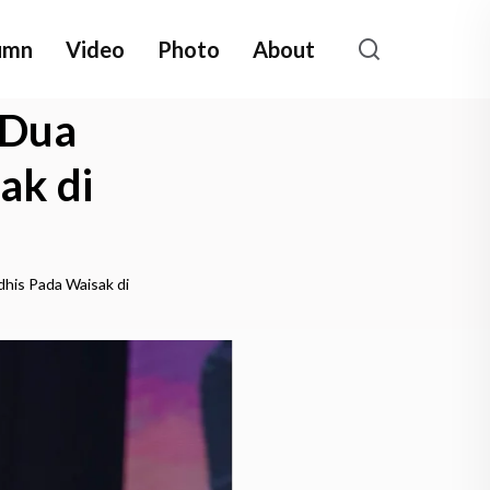
umn
Video
Photo
About
 Dua
ak di
his Pada Waisak di