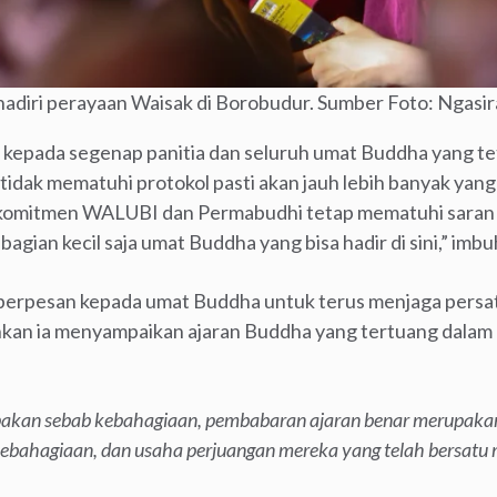
diri perayaan Waisak di Borobudur. Sumber Foto: Ngasi
h kepada segenap panitia dan seluruh umat Buddha yang t
tidak mematuhi protokol pasti akan jauh lebih banyak yang
i komitmen WALUBI dan Permabudhi tetap mematuhi saran 
ebagian kecil saja umat Buddha yang bisa hadir di sini,” imb
 berpesan kepada umat Buddha untuk terus menjaga persatu
an ia menyampaikan ajaran Buddha yang tertuang dalam
akan sebab kebahagiaan, pembabaran ajaran benar merupaka
ebahagiaan, dan usaha perjuangan mereka yang telah bersatu