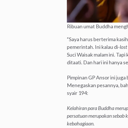
Ribuan umat Buddha mengha
“Saya harus berterima kasi
pemerintah. Ini kalau di-
lost
Suci Waisak malam ini. Tap
ditaati. Dan hari ini hanya s
Pimpinan GP Ansor ini juga
Menegaskan pesannya, bahk
syair 194:
Kelahiran para Buddha merup
persatuan merupakan sebab k
kebahagiaan.