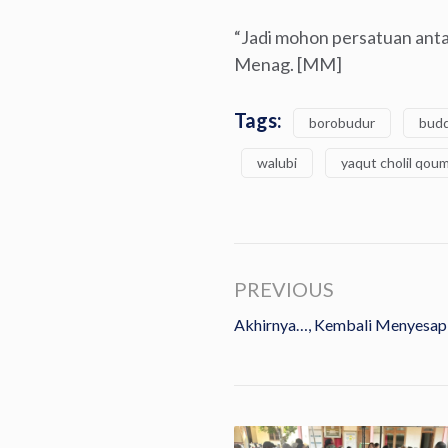
“Jadi mohon persatuan anta
Menag. [MM]
Tags:
borobudur
bud
walubi
yaqut cholil qou
PREVIOUS
Akhirnya…, Kembali Menyesap