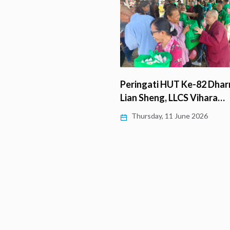
ti HUT Ke-82 Dharmaraja
ng, LLCS Vihara…
Borobudur Virtual Tour 360
y, 11 June 2026
dan Photobook Borobudu
Thursday, 11 June 2026