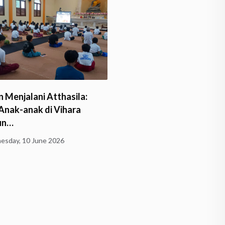
Umat Buddha Hadir dalam
Bhante Sri Subalaratano
coran Rupang Buddha…
Pimpin Pengecoran Rupa
Buddha…
y, 24 May 2026
Friday, 24 April 2026