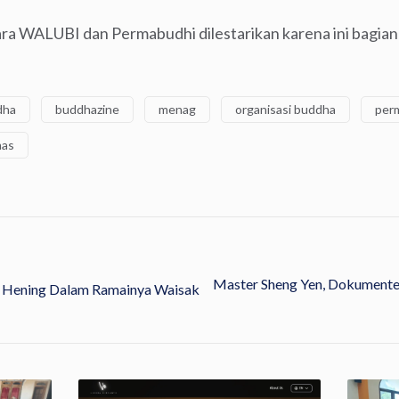
ra WALUBI dan Permabudhi dilestarikan karena ini bagian
dha
buddhazine
menag
organisasi buddha
per
mas
Master Sheng Yen, Dokumenter
 Hening Dalam Ramainya Waisak