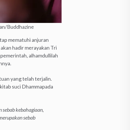
ran/Buddhazine
etap mematuhi anjuran
 akan hadir merayakan Tri
pemerintah, alhamdullilah
uhnya.
an yang telah terjalin.
 kitab suci Dhammapada
n sebab kebahagiaan,
 merupakan sebab