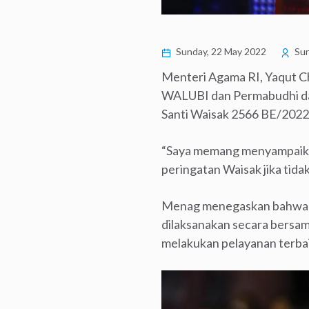
Sunday, 22 May 2022
Su
Menteri Agama RI, Yaqut C
WALUBI dan Permabudhi dal
Santi Waisak 2566 BE/2022 
“Saya memang menyampaikan 
peringatan Waisak jika tid
Menag menegaskan bahwa um
dilaksanakan secara bersa
melakukan pelayanan terba