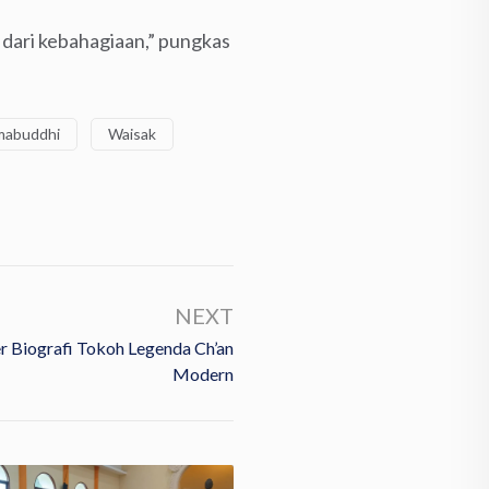
 dari kebahagiaan,” pungkas
mabuddhi
Waisak
NEXT
 Biografi Tokoh Legenda Ch’an
Modern