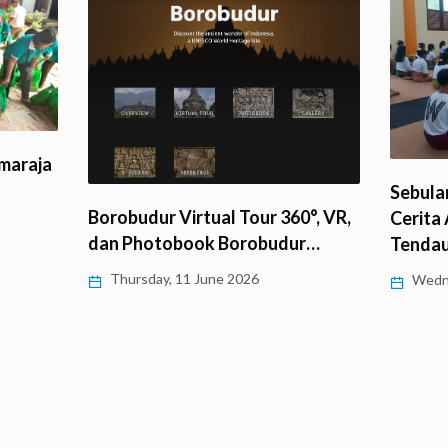
1.200 
Sebulan Menjalani Atthasila:
°, VR,
Penge
Cerita Anak-anak di Vihara
r…
Tendaun…
Sunda
Wednesday, 10 June 2026