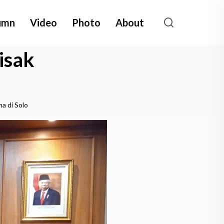
umn
Video
Photo
About
isak
a di Solo