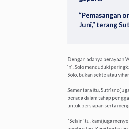
“Pemasangan orn
Juni,” terang Su
Dengan adanya perayaan Wais
ini, Solo menduduki peringk
Solo, bukan sekte atau vih
Sementara itu, Sutrisno ju
berada dalam tahap pengga
untuk persiapan serta meng
“Selain itu, kami juga men
pembuatan. Kami berharap 