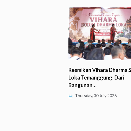
 Umat Buddha Vajrayana
Resmikan Vihara Dharma S
rikung Monlam di…
Loka Temanggung: Dari
Bangunan…
 31 July 2026
Thursday, 30 July 2026