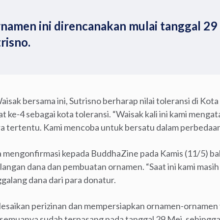
amen ini direncanakan mulai tanggal 29
trisno.
ak bersama ini, Sutrisno berharap nilai toleransi di Kota
at ke-4 sebagai kota toleransi. “Waisak kali ini kami me
ara tertentu. Kami mencoba untuk bersatu dalam perbedaan,
ga mengonfirmasi kepada BuddhaZine pada Kamis (11/5) b
langan dana dan pembuatan ornamen. “Saat ini kami masih
galang dana dari para donatur.
yelesaikan perizinan dan mempersiapkan ornamen-ornamen
semuanya sudah terpasang pada tanggal 29 Mei, sehingga 