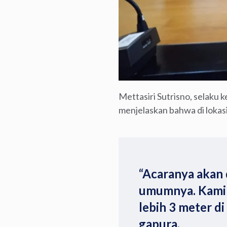
Mettasiri Sutrisno, selaku k
menjelaskan bahwa di lokas
“Acaranya akan
umumnya. Kami 
lebih 3 meter di
gapura.