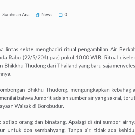
Surahman Ana
News
0
 lintas sekte menghadiri ritual pengambilan Air Berka
da Rabu (22/5/204) pagi pukul 10.00 WIB. Ritual disel
an Bhikkhu Thudong dari Thailand yang baru saja menyele
mnya.
Rombongan Bhikhu Thudong, mengungkapkan kebahagiann
Ia menilai bahwa Jumprit adalah sumber air yang sakral, ter
rayaan Waisak di Borobudur.
uk setiap orang dan binatang. Apalagi di sini sumber airn
ur untuk doa sembahyang. Tanpa air, tidak ada kehid