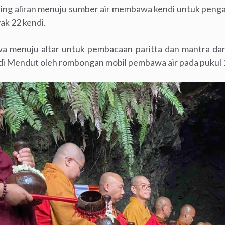
ing aliran menuju sumber air membawa kendi untuk pengam
ak 22 kendi.
wa menuju altar untuk pembacaan paritta dan mantra dari t
ndi Mendut oleh rombongan mobil pembawa air pada pukul