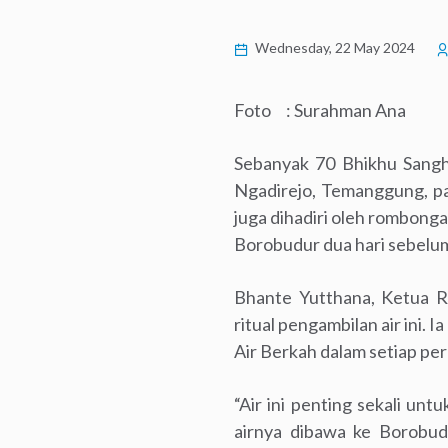
Wednesday, 22 May 2024
Foto : Surahman Ana
Sebanyak 70 Bhikhu Sangha
Ngadirejo, Temanggung, pa
juga dihadiri oleh rombong
Borobudur dua hari sebelu
Bhante Yutthana, Ketua 
ritual pengambilan air ini. 
Air Berkah dalam setiap pe
“Air ini penting sekali unt
airnya dibawa ke Borobud