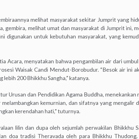
mbiraannya melihat masyarakat sekitar Jumprit yang hidu
ia, gembira, melihat umat dan masyarakat di Jumprit ini
 sini digunakan untuk kebutuhan masyarakat, yang kem
tia Acara, menyatakan bahwa pengambilan air dari umbul 
osesi Waisak Candi Mendut-Borobudur. “Besok air ini ak
ng lebih 200 Bhikkhu Sangha,” katanya.
tur Urusan dan Pendidikan Agama Buddha, menekankan 
Air melambangkan kemurnian, dan sifatnya yang mengalir d
gkan kerendahan hati,” tuturnya.
yalaan lilin dan dupa oleh sejumlah perwakilan Bhikkhu
lan doa tradisi Theravada oleh para Bhikkhu Thudong.