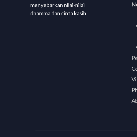
N
menyebarkan nilai-nilai
dhamma dan cinta kasih
P
C
Vi
P
A