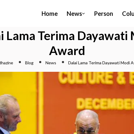
Home
News
Person
Col
i Lama Terima Dayawati
Award
hazine
Blog
News
Dalai Lama Terima Dayawati Modi 