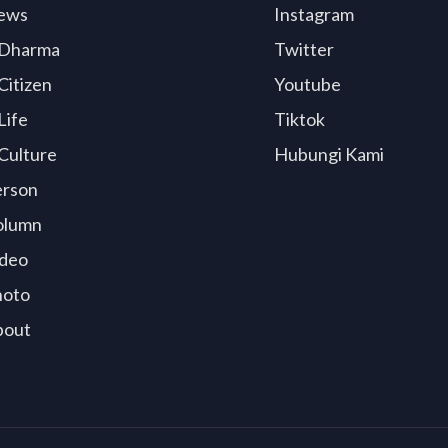
ews
Instagram
Dharma
Twitter
Citizen
Youtube
Life
Tiktok
Culture
Hubungi Kami
erson
olumn
deo
hoto
bout