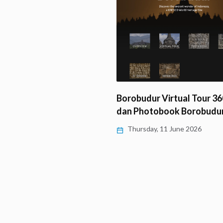
ti HUT Ke-82 Dharmaraja
ng, LLCS Vihara…
Borobudur Virtual Tour 360
y, 11 June 2026
dan Photobook Borobudu
Thursday, 11 June 2026