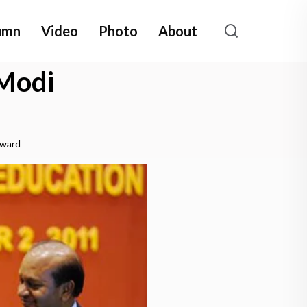
umn
Video
Photo
About
 Modi
Award