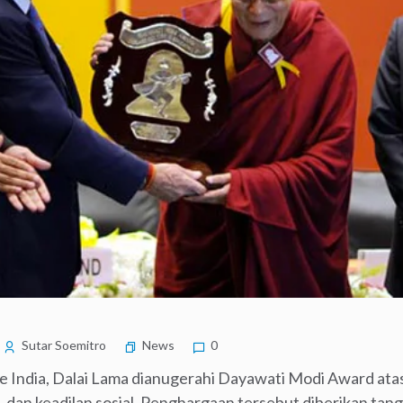
Sutar Soemitro
News
0
ke India, Dalai Lama dianugerahi Dayawati Modi Award ata
, dan keadilan sosial. Penghargaan tersebut diberikan ta