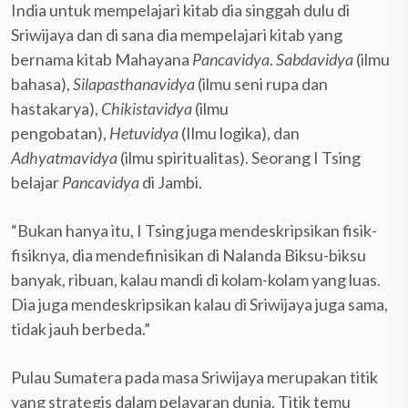
India untuk mempelajari kitab dia singgah dulu di
Sriwijaya dan di sana dia mempelajari kitab yang
bernama kitab Mahayana
Pancavidya
.
Sabdavidya
(ilmu
bahasa),
Silapasthanavidya
(ilmu seni rupa dan
hastakarya),
Chikistavidya
(ilmu
pengobatan),
Hetuvidya
(Ilmu logika), dan
Adhyatmavidya
(ilmu spiritualitas). Seorang I Tsing
belajar
Pancavidya
di Jambi.
“Bukan hanya itu, I Tsing juga mendeskripsikan fisik-
fisiknya, dia mendefinisikan di Nalanda Biksu-biksu
banyak, ribuan, kalau mandi di kolam-kolam yang luas.
Dia juga mendeskripsikan kalau di Sriwijaya juga sama,
tidak jauh berbeda.”
Pulau Sumatera pada masa Sriwijaya merupakan titik
yang strategis dalam pelayaran dunia. Titik temu