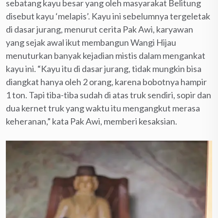
sebatang kayu besar yang oleh masyarakat Belitung
disebut kayu ‘melapis’. Kayu ini sebelumnya tergeletak
di dasar jurang, menurut cerita Pak Awi, karyawan
yang sejak awal ikut membangun Wangi Hijau
menuturkan banyak kejadian mistis dalam mengankat
kayu ini. “Kayu itu di dasar jurang, tidak mungkin bisa
diangkat hanya oleh 2 orang, karena bobotnya hampir
1 ton. Tapi tiba-tiba sudah di atas truk sendiri, sopir dan
dua kernet truk yang waktu itu mengangkut merasa
keheranan,” kata Pak Awi, memberi kesaksian.