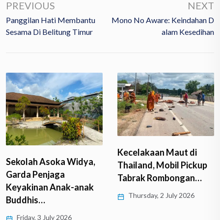
PREVIOUS
NEXT
Panggilan Hati Membantu
Mono No Aware: Keindahan D
Sesama Di Belitung Timur
Alam Kesedihan
Krisis Guru Agama
Kecelakaan Maut di
Ancam Masa Depan
Thailand, Mobil Pickup
Buddha Dhamma…
Tabrak Rombongan…
Tuesday, 30 June 2026
Thursday, 2 July 2026