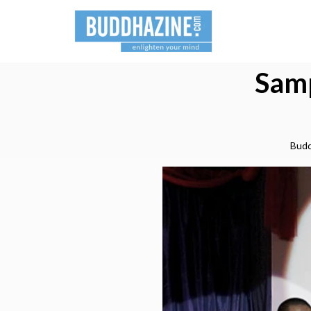
Samp
Budd