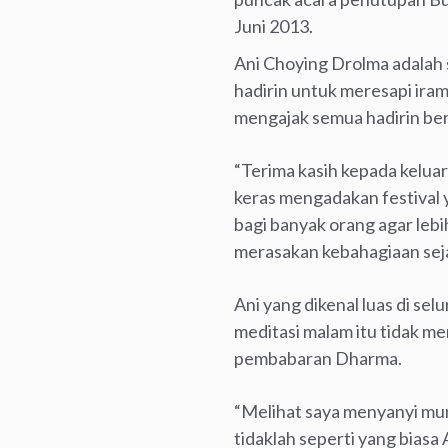
Juni 2013.
Ani Choying Drolma adalah 
hadirin untuk meresapi iram
mengajak semua hadirin be
“Terima kasih kepada kelua
keras mengadakan festival y
bagi banyak orang agar le
merasakan kebahagiaan seja
Ani yang dikenal luas di se
meditasi malam itu tidak me
pembabaran Dharma.
“Melihat saya menyanyi mu
tidaklah seperti yang biasa