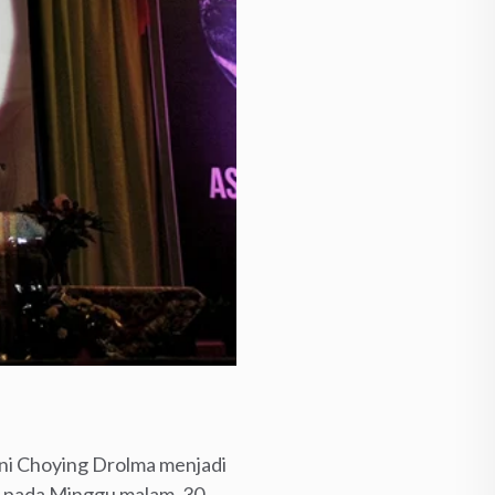
ni Choying Drolma menjadi
a pada Minggu malam, 30