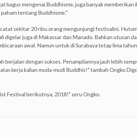
gat bagus mengenai Buddhisme, juga banyak memberikan 
 paham tentang Buddhisme.”
catat sekitar 20 ribu orang mengunjungi festivalini. Huto
li digelar juga di Makassar dan Manado. Bahkan utusan da
pembicaraan awal. Namun untuk di Surabaya tetap lima tahun 
lah berjalan dengan sukses. Penampilannya jauh lebih sem
ut atas kerja kalian muda-mudi Buddhis!” tambah Ongko Di
ist Festival berikutnya, 2018!” seru Ongko.