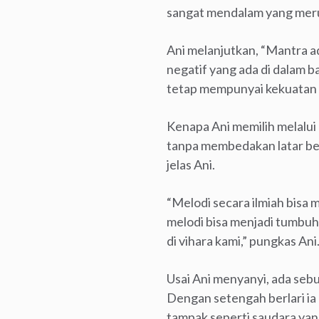
sangat mendalam yang meru
Ani melanjutkan, “Mantra a
negatif yang ada di dalam b
tetap mempunyai kekuatan y
Kenapa Ani memilih melalu
tanpa membedakan latar bel
jelas Ani.
“Melodi secara ilmiah bis
melodi bisa menjadi tumbuh
di vihara kami,” pungkas Ani
Usai Ani menyanyi, ada seb
Dengan setengah berlari i
tampak seperti saudara yan