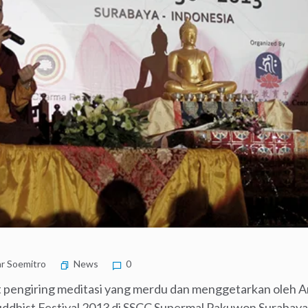
r Soemitro
News
0
t pengiring meditasi yang merdu dan menggetarkan oleh A
ddhist Festival 2013 di SSCC Supermal Pakuwon Surabay