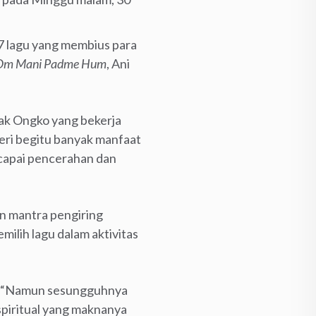
 7 lagu yang membius para
Om Mani Padme Hum
, Ani
Pak Ongko yang bekerja
beri begitu banyak manfaat
capai pencerahan dan
un mantra pengiring
milih lagu dalam aktivitas
i. “Namun sesungguhnya
spiritual yang maknanya