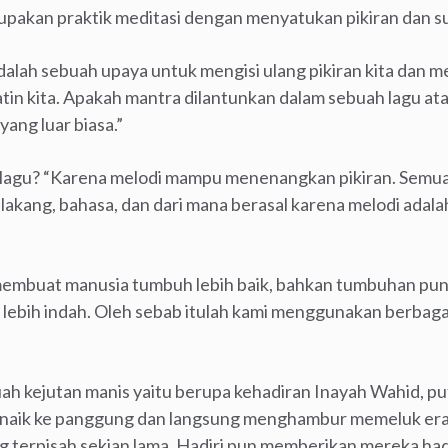
pakan praktik meditasi dengan menyatukan pikiran dan su
dalah sebuah upaya untuk mengisi ulang pikiran kita dan 
atin kita. Apakah mantra dilantunkan dalam sebuah lagu ata
ang luar biasa.”
i lagu? “Karena melodi mampu menenangkan pikiran. Semu
akang, bahasa, dan dari mana berasal karena melodi adalah
a membuat manusia tumbuh lebih baik, bahkan tumbuhan pu
 lebih indah. Oleh sebab itulah kami menggunakan berbaga
.
uah kejutan manis yaitu berupa kehadiran Inayah Wahid, p
a naik ke panggung dan langsung menghambur memeluk era
g terpisah sekian lama. Hadiri pun memberikan mereka ha