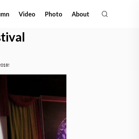
umn
Video
Photo
About
tival
2018!