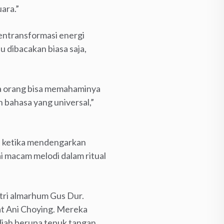
ara.”
mentransformasi energi
u dibacakan biasa saja,
a orang bisa memahaminya
 bahasa yang universal,”
n ketika mendengarkan
i macam melodi dalam ritual
utri almarhum Gus Dur.
t Ani Choying. Mereka
diah berupa tepuk tangan