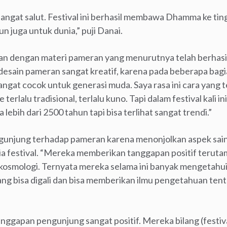
 sangat salut. Festival ini berhasil membawa Dhamma ke tin
 juga untuk dunia,” puji Danai.
san dengan materi pameran yang menurutnya telah berhas
ndesain pameran sangat kreatif, karena pada beberapa bagia
angat cocok untuk generasi muda. Saya rasa ini cara yang 
lalu tradisional, terlalu kuno. Tapi dalam festival kali in
 lebih dari 2500 tahun tapi bisa terlihat sangat trendi.”
gunjung terhadap pameran karena menonjolkan aspek sain
a festival. “Mereka memberikan tanggapan positif teruta
osmologi. Ternyata mereka selama ini banyak mengetahui 
g bisa digali dan bisa memberikan ilmu pengetahuan tenta
gapan pengunjung sangat positif. Mereka bilang (festiva