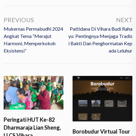
PREVIOUS
NEXT
Mukernas Permabudhi 2024
Pattidana Di Vihara Budi Raha
Angkat Tema “Merajut
Yu: Pentingnya Menjaga Tradis
Harmoni, Memperkokoh
I Bakti Dan Penghormatan Kep
Eksistensi”
Ada Leluhur
Peringati HUT Ke-82
Dharmaraja Lian Sheng,
Borobudur Virtual Tour
LLCS Vihara…