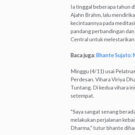
Ia tinggal beberapa tahun d
Ajahn Brahm, lalu mendiri
kecintaannya pada meditasi
pandang perbandingan dan 
Central untuk melestarikan
Baca juga:
Bhante Sujato:
Minggu (4/11) usai Pelatna
Perdesan. Vihara Viriya D
Tuntang. Di kedua vihara 
setempat.
“Saya sangat senang berada
melakukan perjalanan keban
Dharma,” tutur bhante dih