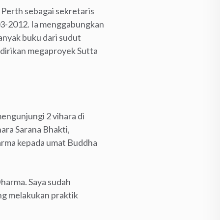
 Perth sebagai sekretaris
003-2012. Ia menggabungkan
anyak buku dari sudut
ndirikan megaproyek Sutta
engunjungi 2 vihara di
ara Sarana Bhakti,
harma kepada umat Buddha
 Dharma. Saya sudah
ng melakukan praktik