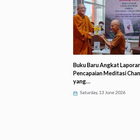
Guru Agama Ancam Masa
Buku Baru Angkat Lapora
Buddha Dhamma…
Pencapaian Meditasi Cha
yang…
, 30 June 2026
Saturday, 13 June 2026