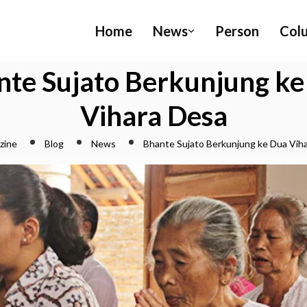
Home
News
Person
Col
nte Sujato Berkunjung ke
Vihara Desa
zine
Blog
News
Bhante Sujato Berkunjung ke Dua Vih