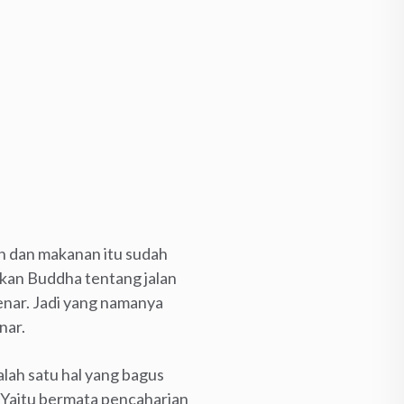
an dan makanan itu sudah
takan Buddha tentang jalan
enar. Jadi yang namanya
nar.
alah satu hal yang bagus
. Yaitu bermata pencaharian