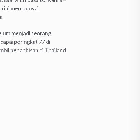
ssa ini mempunyai
a.
belum menjadi seorang
apai peringkat 77 di
mbil penahbisan di Thailand