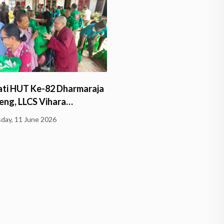
ati HUT Ke-82 Dharmaraja
heng, LLCS Vihara…
Borobudur Virtual Tour 3
day, 11 June 2026
dan Photobook Borobud
Thursday, 11 June 2026