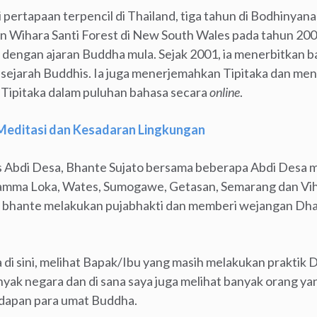
i pertapaan terpencil di Thailand, tiga tahun di Bodhinyana
kan Wihara Santi Forest di New South Wales pada tahun 2
 dengan ajaran Buddha mula. Sejak 2001, ia menerbitkan b
sejarah Buddhis. Ia juga menerjemahkan Tipitaka dan me
 Tipitaka dalam puluhan bahasa secara
online
.
 Meditasi dan Kesadaran Lingkungan
s Abdi Desa, Bhante Sujato bersama beberapa Abdi Desa m
hamma Loka, Wates, Sumogawe, Getasan, Semarang dan Vih
ini bhante melakukan pujabhakti dan memberi wejangan D
 di sini, melihat Bapak/Ibu yang masih melakukan praktik
yak negara dan di sana saya juga melihat banyak orang ya
adapan para umat Buddha.