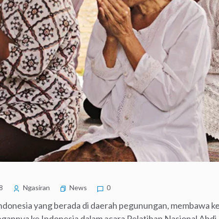
8
Ngasiran
News
0
onesia yang berada di daerah pegunungan, membawa kete
ngannya ke Indonesia dalam acara Pelatihan Nasional Abdi 