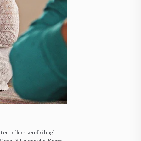
rtarikan sendiri bagi
Desa IX Ehipassiko, Kamis –