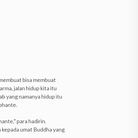
t membuat bisa membuat
ma, jalan hidup kita itu
bab yang namanya hidup itu
 bhante.
ante,” para hadirin.
h kepada umat Buddha yang