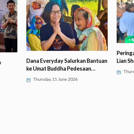
Pering
Dana Everyday Salurkan Bantuan
Lian S
n
ke Umat Buddha Pedesaan…
n
Thurs
Thursday, 11 June 2026