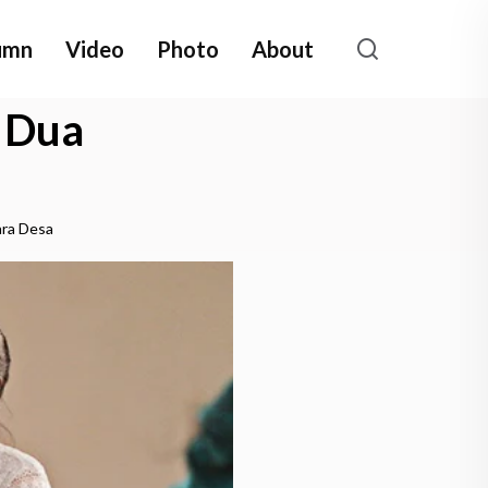
umn
Video
Photo
About
 Dua
ara Desa