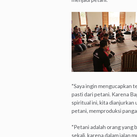
“Saya ingin mengucapkan te
pasti dari petani. Karena B
spiritual ini, kita dianjur
petani, memproduksi pangan
“Petani adalah orang yang b
sekali, karena dalam jalan 