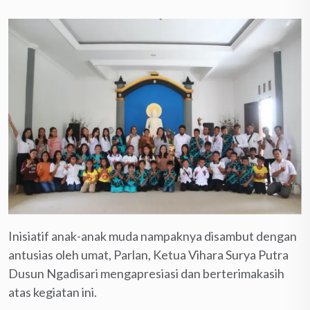
Inisiatif anak-anak muda nampaknya disambut dengan
antusias oleh umat, Parlan, Ketua Vihara Surya Putra
Dusun Ngadisari mengapresiasi dan berterimakasih
atas kegiatan ini.