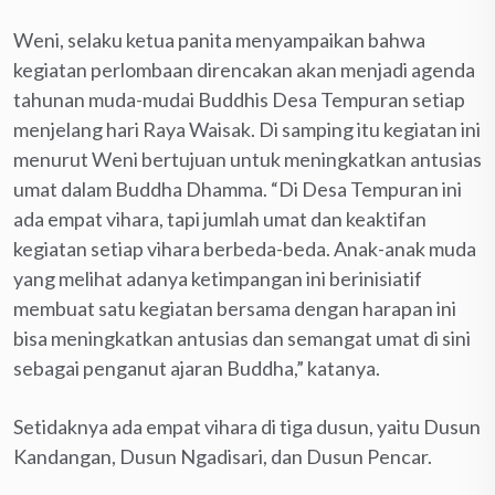
Weni, selaku ketua panita menyampaikan bahwa
kegiatan perlombaan direncakan akan menjadi agenda
tahunan muda-mudai Buddhis Desa Tempuran setiap
menjelang hari Raya Waisak. Di samping itu kegiatan ini
menurut Weni bertujuan untuk meningkatkan antusias
umat dalam Buddha Dhamma. “Di Desa Tempuran ini
ada empat vihara, tapi jumlah umat dan keaktifan
kegiatan setiap vihara berbeda-beda. Anak-anak muda
yang melihat adanya ketimpangan ini berinisiatif
membuat satu kegiatan bersama dengan harapan ini
bisa meningkatkan antusias dan semangat umat di sini
sebagai penganut ajaran Buddha,” katanya.
Setidaknya ada empat vihara di tiga dusun, yaitu Dusun
Kandangan, Dusun Ngadisari, dan Dusun Pencar.