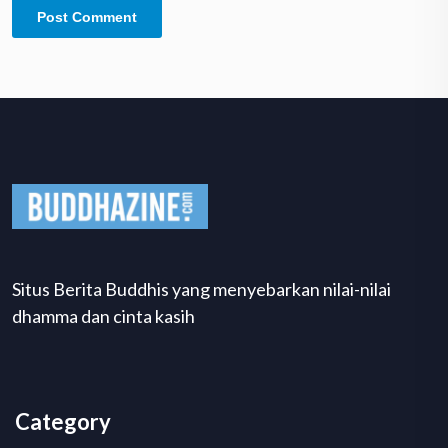
Situs Berita Buddhis yang menyebarkan nilai-nilai
dhamma dan cinta kasih
Category