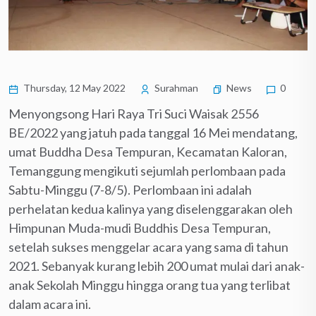
Thursday, 12 May 2022
Surahman
News
0
Menyongsong Hari Raya Tri Suci Waisak 2556
BE/2022 yang jatuh pada tanggal 16 Mei mendatang,
umat Buddha Desa Tempuran, Kecamatan Kaloran,
Temanggung mengikuti sejumlah perlombaan pada
Sabtu-Minggu (7-8/5). Perlombaan ini adalah
perhelatan kedua kalinya yang diselenggarakan oleh
Himpunan Muda-mudi Buddhis Desa Tempuran,
setelah sukses menggelar acara yang sama di tahun
2021. Sebanyak kurang lebih 200 umat mulai dari anak-
anak Sekolah Minggu hingga orang tua yang terlibat
dalam acara ini.