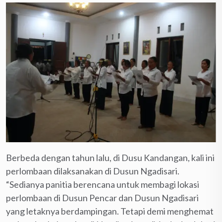
Berbeda dengan tahun lalu, di Dusu Kandangan, kali ini
perlombaan dilaksanakan di Dusun Ngadisari.
“Sedianya panitia berencana untuk membagi lokasi
perlombaan di Dusun Pencar dan Dusun Ngadisari
yang letaknya berdampingan. Tetapi demi menghemat