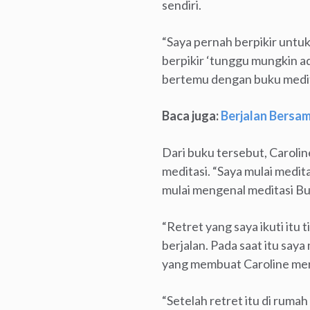
sendiri.
“Saya pernah berpikir untu
berpikir ‘tunggu mungkin a
bertemu dengan buku medita
Baca juga:
Berjalan Bersa
Dari buku tersebut, Carolin
meditasi. “Saya mulai medi
mulai mengenal meditasi Bu
“Retret yang saya ikuti itu 
berjalan. Pada saat itu saya
yang membuat Caroline mer
“Setelah retret itu di ruma