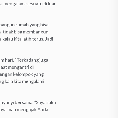
a mengalami sesuatu di luar
mbangun rumah yang bisa
 ‘tidak bisa membangun
lau kita latih terus. Jadi
am hari. “Terkadang juga
aat mengantri di
engan kelompok yang
ang kala kita mengalami
rnyanyi bersama. “Saya suka
saya mau mengajak Anda