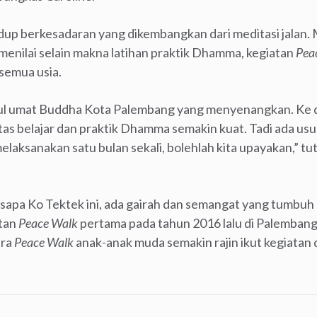
dup berkesadaran yang dikembangkan dari meditasi jalan.
enilai selain makna latihan praktik Dhamma, kegiatan
Pea
semua usia.
pul umat Buddha Kota Palembang yang menyenangkan. Ke d
tas belajar dan praktik Dhamma semakin kuat. Tadi ada us
aksanakan satu bulan sekali, bolehlah kita upayakan,” tu
isapa Ko Tektek ini, ada gairah dan semangat yang tumbu
atan
Peace Walk
pertama pada tahun 2016 lalu di Palembang.
ara
Peace Walk
anak-anak muda semakin rajin ikut kegiatan d