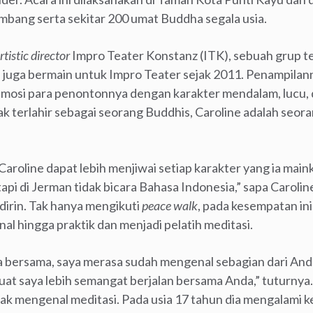
bang serta sekitar 200 umat Buddha segala usia.
rtistic director
Impro Teater Konstanz (ITK), sebuah grup te
dia juga bermain untuk Impro Teater sejak 2011. Penampilan
osi para penontonnya dengan karakter mendalam, lucu, 
ak terlahir sebagai seorang Buddhis, Caroline adalah seoran
 Caroline dapat lebih menjiwai setiap karakter yang ia mai
 tapi di Jerman tidak bicara Bahasa Indonesia,” sapa Carol
dirin. Tak hanya mengikuti
peace walk
, pada kesempatan ini
l hingga praktik dan menjadi pelatih meditasi.
a bersama, saya merasa sudah mengenal sebagian dari Anda
uat saya lebih semangat berjalan bersama Anda,” tuturnya.
dak mengenal meditasi. Pada usia 17 tahun dia mengalami 