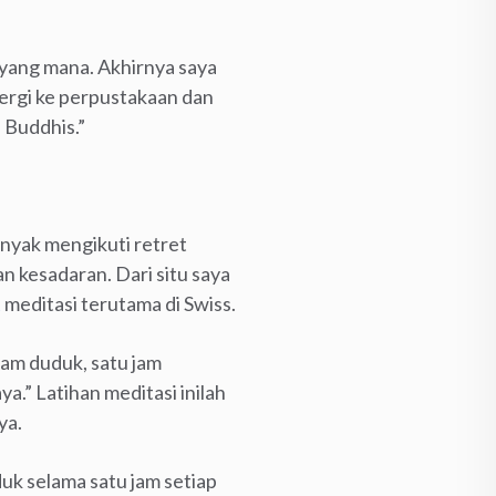
 yang mana. Akhirnya saya
pergi ke perpustakaan dan
 Buddhis.”
anyak mengikuti retret
 kesadaran. Dari situ saya
t
meditasi terutama di Swiss.
 jam duduk, satu jam
ya.” Latihan meditasi inilah
ya.
uk selama satu jam setiap