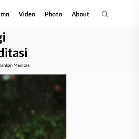
umn
Video
Photo
About
i
itasi
lankan Meditasi