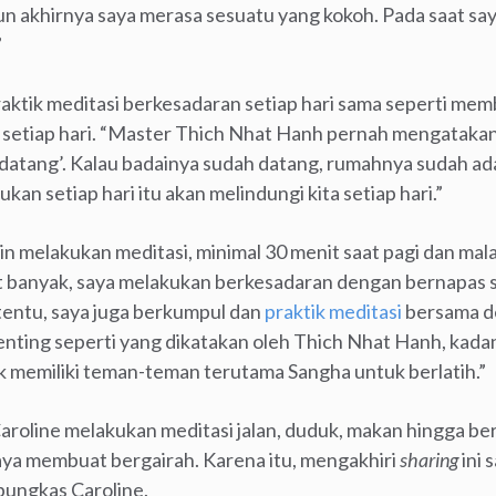
un akhirnya saya merasa sesuatu yang kokoh. Pada saat say
”
raktik meditasi berkesadaran setiap hari sama seperti me
etiap hari. “Master Thich Nhat Hanh pernah mengatakan
atang’. Kalau badainya sudah datang, rumahnya sudah ada ka
ukan setiap hari itu akan melindungi kita setiap hari.”
utin melakukan meditasi, minimal 30 menit saat pagi dan mal
at banyak, saya melakukan berkesadaran dengan bernapas s
tentu, saya juga berkumpul dan
praktik meditasi
bersama d
i penting seperti yang dikatakan oleh Thich Nhat Hanh, kad
dak memiliki teman-teman terutama Sangha untuk berlatih.”
aroline melakukan meditasi jalan, duduk, makan hingga be
aya membuat bergairah. Karena itu, mengakhiri
sharing
ini 
pungkas Caroline.