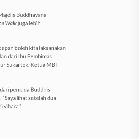
 Majelis Buddhayana
ce Walk
juga lebih
epan boleh kita laksanakan
ulan dari Ibu Pembimas
tur Sukartek, Ketua MBI
h dari pemuda Buddhis
 “Saya lihat setelah dua
i vihara.”