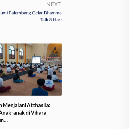
NEXT
 Bumi Palembang Gelar Dhamma
Talk 8 Hari
1.200 Umat Buddha Hadi
 Menjalani Atthasila:
Pengecoran Rupang Bu
 Anak-anak di Vihara
un…
Sunday, 24 May 2026