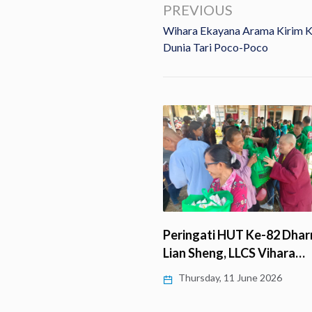
PREVIOUS
Wihara Ekayana Arama Kirim 
Dunia Tari Poco-Poco
Peringati HUT Ke-82 Dhar
eryday Salurkan Bantuan
Lian Sheng, LLCS Vihara…
 Buddha Pedesaan…
Thursday, 11 June 2026
y, 11 June 2026