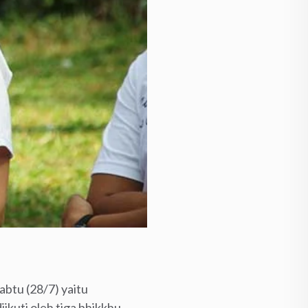
btu (28/7) yaitu
ikuti oleh tiga bhikkhu