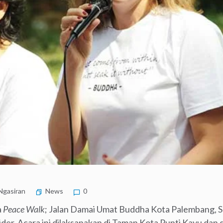
Ngasiran
News
0
a
Peace Walk
; Jalan Damai Umat Buddha Kota Palembang, Sa
er. Acara ini dilaksanakan di Taman Kota Punti Kayu dan di