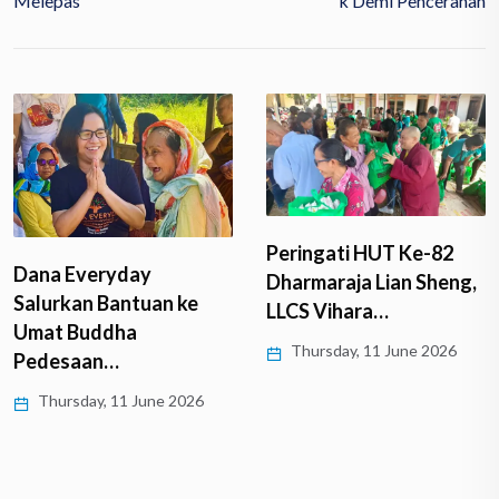
Melepas
K Demi Pencerahan
Peringati HUT Ke-82
Dharmaraja Lian Sheng,
Borobudur Virtual Tour
LLCS Vihara…
360°, VR, dan
Thursday, 11 June 2026
Photobook
Borobudur…
Thursday, 11 June 2026