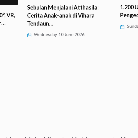
1.200 
Sebulan Menjalani Atthasila:
°, VR,
Penge
Cerita Anak-anak di Vihara
r…
Tendaun…
Sunda
Wednesday, 10 June 2026