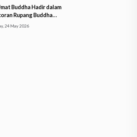
Umat Buddha Hadir dalam
Bhante Sri Subalaratano
coran Rupang Buddha…
Pimpin Pengecoran Rupa
Buddha…
y, 24 May 2026
Friday, 24 April 2026