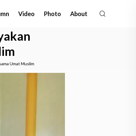
umn
Video
Photo
About
yakan
lim
sama Umat Muslim