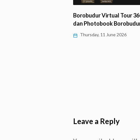
ng, LLCS Vihara…
Borobudur Virtual Tour 360
y, 11 June 2026
dan Photobook Borobudu
Thursday, 11 June 2026
Leave a Reply