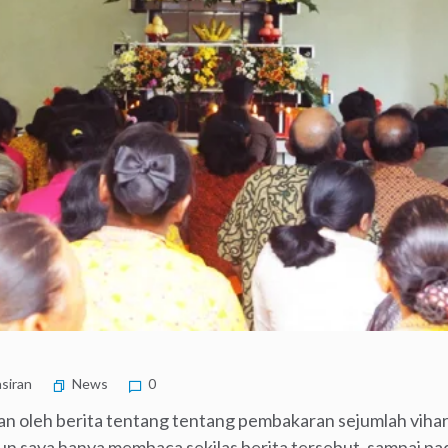
siran
News
0
kan oleh berita tentang tentang pembakaran sejumlah vihar
n saya hanya membaca sekilas berita tersebut, sampai pada