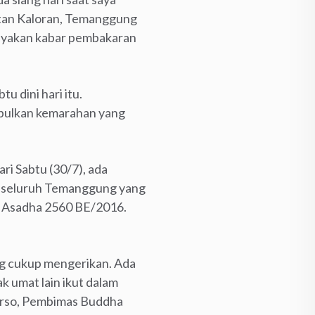
atan Kaloran, Temanggung
nyakan kabar pembakaran
u dini hari itu.
imbulkan kemarahan yang
i Sabtu (30/7), ada
i seluruh Temanggung yang
an Asadha 2560 BE/2016.
ang cukup mengerikan. Ada
ak umat lain ikut dalam
tarso, Pembimas Buddha