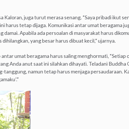
 Kaloran, juga turut merasa senang. “Saya pribadi ikut 
i ini harus tetap dijaga. Komunikasi antar umat beragama ju
damai. Apabila ada persoalan di masyarakat harus dikomun
s dihilangkan, yang besar harus dibuat kecil,” ujarnya.
p antar umat beragama harus saling menghormati, “Setiap
ng Anda anut saat ini silahkan dihayati. Teladani Buddh
ng-tanggung, namun tetap harus menjaga persaudaraan. K
amaku’.”