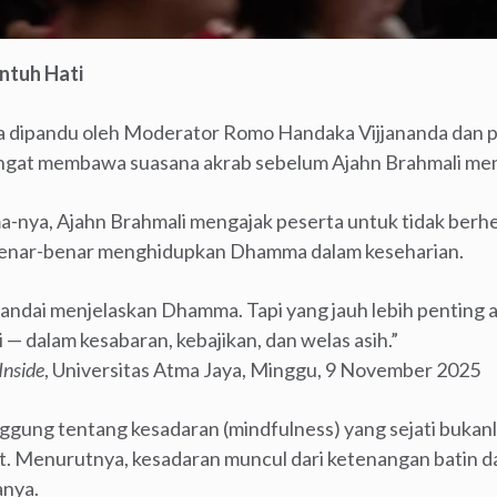
ntuh Hati
ra dipandu oleh Moderator Romo Handaka Vijjananda dan
angat membawa suasana akrab sebelum Ajahn Brahmali m
nya, Ajahn Brahmali mengajak peserta untuk tidak berh
i benar-benar menghidupkan Dhamma dalam keseharian.
t pandai menjelaskan Dhamma. Tapi yang jauh lebih penting
 — dalam kesabaran, kebajikan, dan welas asih.”
nside
, Universitas Atma Jaya, Minggu, 9 November 2025
ggung tentang kesadaran (mindfulness) yang sejati bukan
t. Menurutnya, kesadaran muncul dari ketenangan batin 
anya.