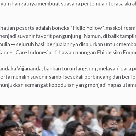
enyum hangatnya membuat suasana pertemuan terasa akra
rhatian peserta adalah boneka “Hello Yellow”, maskot resm
menjadi suvenir favorit pengunjung. Namun, di balik tam
lia — seluruh hasil penjualannya disalurkan untuk memba
Cancer Care Indonesia, di bawah naungan Ehipassiko Foun
Handaka Vijjananda, bahkan turun langsung melayani para
rta memilih suvenir sambil sesekali berbincang dan berf
unjukkan semangat kepedulian yang menjadi napas utama 