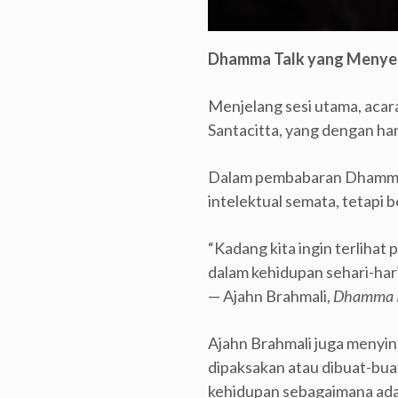
Dhamma Talk yang Menye
Menjelang sesi utama, aca
Santacitta, yang dengan h
Dalam pembabaran Dhamma-
intelektual semata, tetap
“Kadang kita ingin terliha
dalam kehidupan sehari-hari
— Ajahn Brahmali,
Dhamma I
Ajahn Brahmali juga menyin
dipaksakan atau dibuat-bua
kehidupan sebagaimana ad