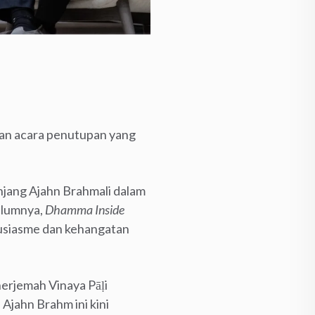
an acara penutupan yang
anjang Ajahn Brahmali dalam
elumnya,
Dhamma Inside
tusiasme dan kehangatan
nerjemah Vinaya Pāḷi
Ajahn Brahm ini kini