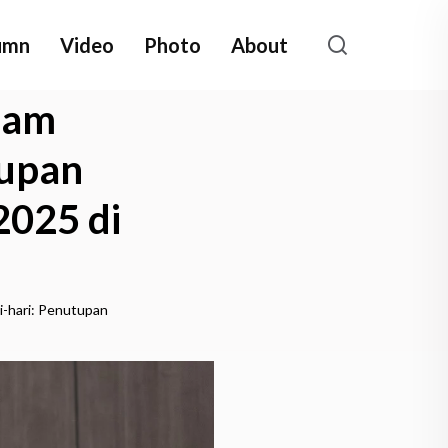
umn
Video
Photo
About
lam
tupan
2025 di
-hari: Penutupan