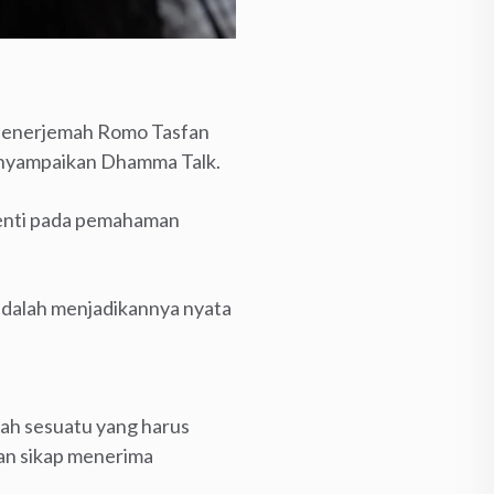
 penerjemah Romo Tasfan
enyampaikan Dhamma Talk.
enti pada pemahaman
 adalah menjadikannya nyata
lah sesuatu yang harus
dan sikap menerima