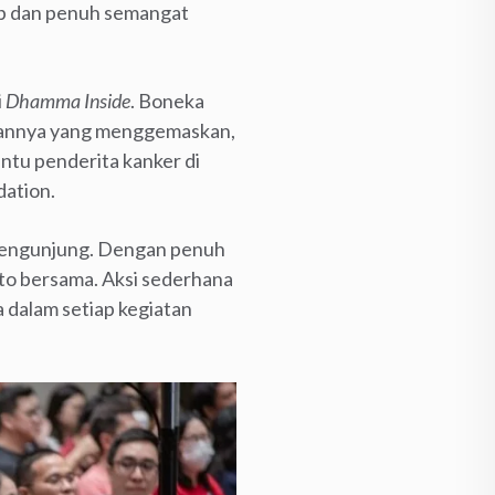
b dan penuh semangat
i
Dhamma Inside
. Boneka
pilannya yang menggemaskan,
ntu penderita kanker di
dation.
 pengunjung. Dengan penuh
oto bersama. Aksi sederhana
dalam setiap kegiatan