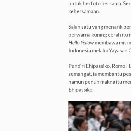
untuk berfoto bersama. S
kebersamaan.
Salah satu yang menarik pe
berwarna kuning cerah itu 
Hello Yellow
membawa misi mu
Indonesia melalui Yayasan 
Pendiri Ehipassiko, Romo 
semangat, ia membantu pese
namun penuh makna itu men
Ehipassiko.