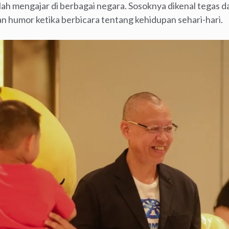
lah mengajar di berbagai negara. Sosoknya dikenal tegas da
n humor ketika berbicara tentang kehidupan sehari-hari.