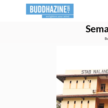
Sema
B