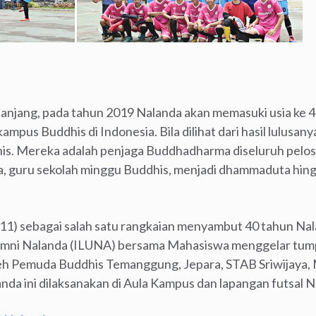
 panjang, pada tahun 2019 Nalanda akan memasuki usia ke 4
mpus Buddhis di Indonesia. Bila dilihat dari hasil lulusan
dhis. Mereka adalah penjaga Buddhadharma diseluruh pelos
, guru sekolah minggu Buddhis, menjadi dhammaduta hing
/11) sebagai salah satu rangkaian menyambut 40 tahun Na
lumni Nalanda (ILUNA) bersama Mahasiswa menggelar tu
 oleh Pemuda Buddhis Temanggung, Jepara, STAB Sriwijaya,
da ini dilaksanakan di Aula Kampus dan lapangan futsal N