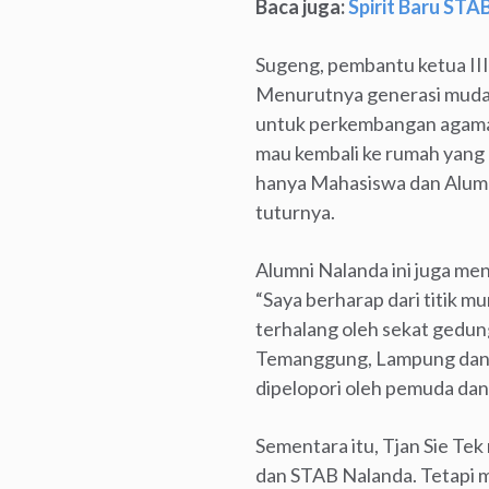
Baca juga:
Spirit Baru STA
Sugeng, pembantu ketua III
Menurutnya generasi muda
untuk perkembangan agama B
mau kembali ke rumah yang k
hanya Mahasiswa dan Alumni
tuturnya.
Alumni Nalanda ini juga me
“Saya berharap dari titik 
terhalang oleh sekat gedun
Temanggung, Lampung dan la
dipelopori oleh pemuda dan
Sementara itu, Tjan Sie Te
dan STAB Nalanda. Tetapi mi