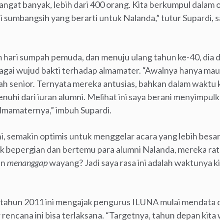
angat banyak, lebih dari 400 orang. Kita berkumpul dalam 
 sumbangsih yang berarti untuk Nalanda,” tutur Supardi, s
 hari sumpah pemuda, dan menuju ulang tahun ke-40, dia
agai wujud bakti terhadap almamater. “Awalnya hanya mau
ah senior. Ternyata mereka antusias, bahkan dalam waktu k
nuhi dari iuran alumni. Melihat ini saya berani menyimpul
lmamaternya,” imbuh Supardi.
ni, semakin optimis untuk menggelar acara yang lebih besa
k bepergian dan bertemu para alumni Nalanda, mereka rat
an
menanggap
wayang? Jadi saya rasa ini adalah waktunya 
a tahun 2011 ini mengajak pengurus ILUNA mulai mendata
rencana ini bisa terlaksana. “Targetnya, tahun depan kita