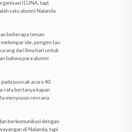
organisasi ILUNA, tapi
alah satu alumni Nalanda
 dan beberapa teman
 melempar ide, pengen tau
urang dari lima hari untuk
kan bahwa para alumni
r pada puncak acara 40
a-rata bertanya kapan
kita menyusun rencana
 dan berkomunikasi dengan
 wayangan di Nalanda, tapi