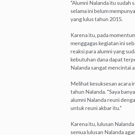
“Alumni Nalanda itu sudah s
selama ini belum mempunyai
yang lulus tahun 2015.
Karena itu, pada momentum
menggagas kegiatan ini seb
reaksi para alumni yang sud
kebutuhan dana dapat terpe
Nalanda sangat mencintai a
Melihat kesuksesan acara i
tahun Nalanda. “Saya banya
alumni Nalanda reuni deng
untuk reuni akbar itu.”
Karena itu, lulusan Naland
semua lulusan Nalanda agar 