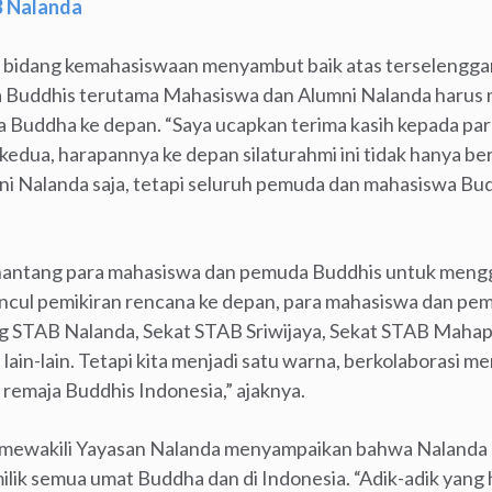
B Nalanda
 bidang kemahasiswaan menyambut baik atas terselenggara
 Buddhis terutama Mahasiswa dan Alumni Nalanda harus
uddha ke depan. “Saya ucapkan terima kasih kepada para 
edua, harapannya ke depan silaturahmi ini tidak hanya ber
 Nalanda saja, tetapi seluruh pemuda dan mahasiswa Budd
nantang para mahasiswa dan pemuda Buddhis untuk mengge
muncul pemikiran rencana ke depan, para mahasiswa dan pe
g STAB Nalanda, Sekat STAB Sriwijaya, Sekat STAB Mahapr
in-lain. Tetapi kita menjadi satu warna, berkolaborasi m
 remaja Buddhis Indonesia,” ajaknya.
k mewakili Yayasan Nalanda menyampaikan bahwa Nalanda 
lik semua umat Buddha dan di Indonesia. “Adik-adik yang ha