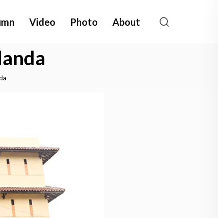
umn
Video
Photo
About
landa
da