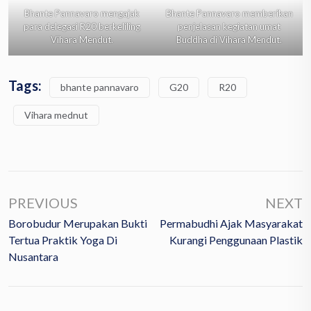
Bhante Pannavaro mengajak
Bhante Pannavaro memberikan
para delegasi R20 berkeliling
penjelasan kegiatan umat
Vihara Mendut.
Buddha di Vihara Mendut.
Tags:
bhante pannavaro
G20
R20
Vihara mednut
PREVIOUS
NEXT
Borobudur Merupakan Bukti
Permabudhi Ajak Masyarakat
Tertua Praktik Yoga Di
Kurangi Penggunaan Plastik
Nusantara