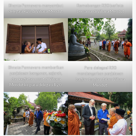
Bhante Pannavaro menyambut
Romobongan R20 berfoto
delegasi R20 di Vihara Mendut.
bersama di Vihara Mendut
Bhnate Pannavaro memberikan
Para delegasi R20
penjelasan bangunan, sejarah,
mendengarkan penjelasan
dan kegiatan umat di Vihara
bagian-bagian dalam Vihara
Mendut ke para delegasi R20.
Mendut.