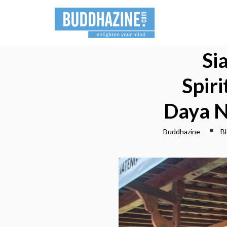
Si
Spir
Daya N
Buddhazine
B