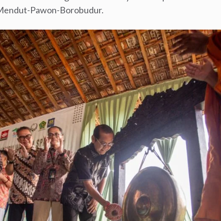
i Mendut-Pawon-Borobudur.