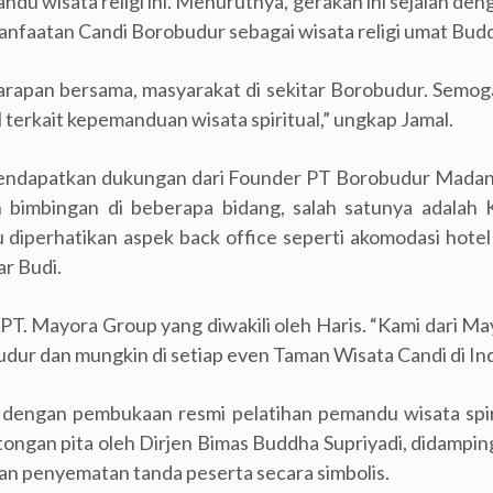
ndu wisata religi ini. Menurutnya, gerakan ini sejalan d
nfaatan Candi Borobudur sebagai wisata religi umat Budd
arapan bersama, masyarakat di sekitar Borobudur. Semoga
erkait kepemanduan wisata spiritual,” ungkap Jamal.
mendapatkan dukungan dari Founder PT Borobudur Madani
 bimbingan di beberapa bidang, salah satunya adalah K
rlu diperhatikan aspek back office seperti akomodasi hot
ar Budi.
 PT. Mayora Group yang diwakili oleh Haris. “Kami dari 
dur dan mungkin di setiap even Taman Wisata Candi di Indon
n dengan pembukaan resmi pelatihan pemandu wisata spir
ngan pita oleh Dirjen Bimas Buddha Supriyadi, didampi
gan penyematan tanda peserta secara simbolis.