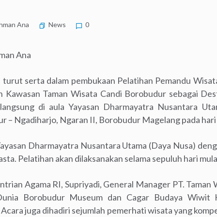
hman Ana
News
0
hman Ana
 turut serta dalam pembukaan Pelatihan Pemandu Wisata
Kawasan Taman Wisata Candi Borobudur sebagai Destin
berlangsung di aula Yayasan Dharmayatra Nusantara Ut
r – Ngadiharjo, Ngaran II, Borobudur Magelang pada hari
leh Yayasan Dharmayatra Nusantara Utama (Daya Nusa) den
sta. Pelatihan akan dilaksanakan selama sepuluh hari mula
trian Agama RI, Supriyadi, General Manager PT. Taman W
Dunia Borobudur Museum dan Cagar Budaya Wiwit Ka
Acara juga dihadiri sejumlah pemerhati wisata yang komp