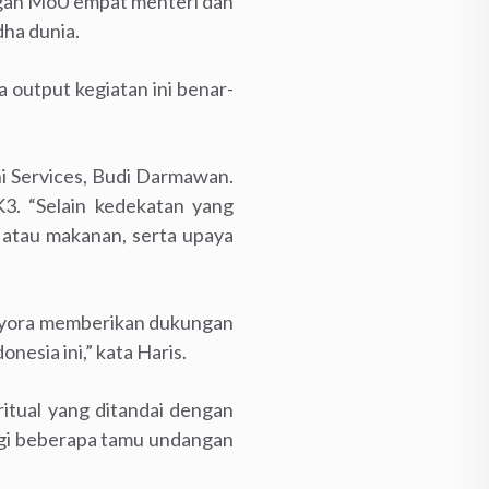
engan MoU empat menteri dan
ha dunia.
 output kegiatan ini benar-
 Services, Budi Darmawan.
3. “Selain kedekatan yang
el atau makanan, serta upaya
Mayora memberikan dukungan
esia ini,” kata Haris.
itual yang ditandai dengan
ngi beberapa tamu undangan