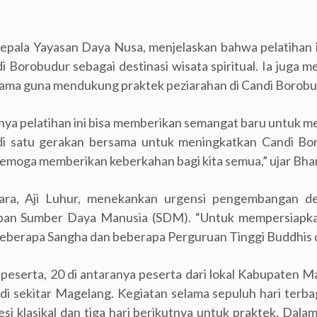
epala Yayasan Daya Nusa, menjelaskan bahwa pelatihan 
orobudur sebagai destinasi wisata spiritual. Ia juga m
sama guna mendukung praktek peziarahan di Candi Borobu
ya pelatihan ini bisa memberikan semangat baru untuk mel
di satu gerakan bersama untuk meningkatkan Candi Bor
n semoga memberikan keberkahan bagi kita semua,” ujar Bha
ara, Aji Luhur, menekankan urgensi pengembangan dest
pan Sumber Daya Manusia (SDM). “Untuk mempersiapk
berapa Sangha dan beberapa Perguruan Tinggi Buddhis di 
45 peserta, 20 di antaranya peserta dari lokal Kabupaten 
i sekitar Magelang. Kegiatan selama sepuluh hari terba
si klasikal dan tiga hari berikutnya untuk praktek. Dala