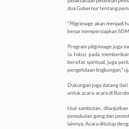
pelaksanaan pelatihan pema
dua Gubernur tentang pema
“Pilgrimage akan menjadi h
benar mempersiapkan SDM t
Program pilgrimage juga 
Ia fokus pada memberikan
bersifat spiritual, juga pe
pengelolaan lingkungan,” uj
Dukungan juga datang dari
untuk acara-acara di Borobu
Usai sambutan, dilanjutka
pemukulan gong dan pemoto
lainnya. Acara ditutup den