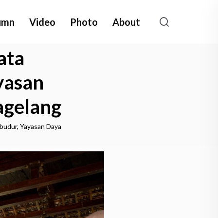
umn
Video
Photo
About
ata
yasan
agelang
budur, Yayasan Daya