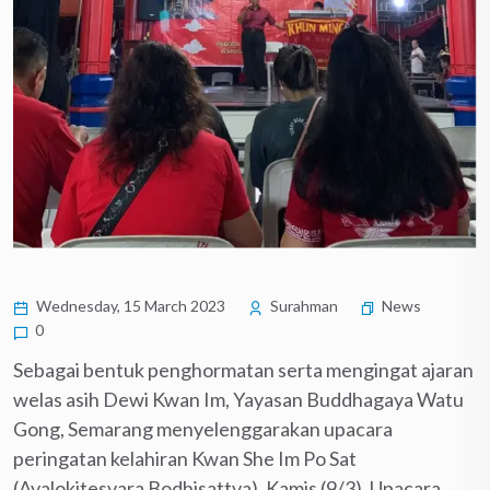
Wednesday, 15 March 2023
Surahman
News
0
Sebagai bentuk penghormatan serta mengingat ajaran
welas asih Dewi Kwan Im, Yayasan Buddhagaya Watu
Gong, Semarang menyelenggarakan upacara
peringatan kelahiran Kwan She Im Po Sat
(Avalokitesvara Bodhisattva), Kamis (9/3). Upacara