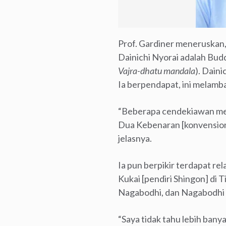
Prof. Gardiner meneruskan
Dainichi Nyorai adalah Bud
Vajra-dhatu mandala
). Dain
Ia berpendapat, ini melamb
“Beberapa cendekiawan men
Dua Kebenaran [konvensional
jelasnya.
Ia pun berpikir terdapat re
Kukai [pendiri Shingon] di 
Nagabodhi, dan Nagabodhi 
“Saya tidak tahu lebih bany