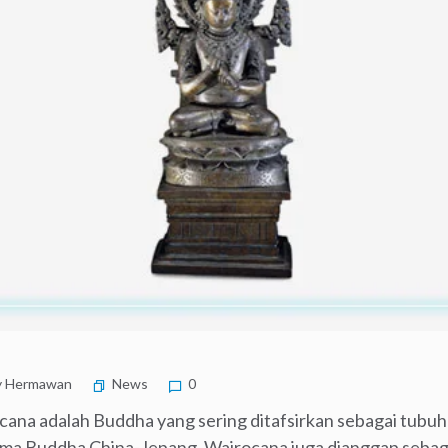
 Hermawan
News
0
ana adalah Buddha yang sering ditafsirkan sebagai tubu
a Buddha China-Jepang, Wairocana juga dianggap sebag