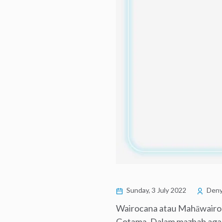
Sunday, 3 July 2022
Deny
Wairocana atau Mahāwairoc
Gotama. Dalam mazhab agam