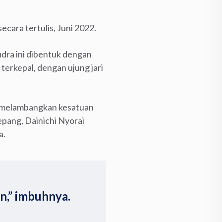
ecara tertulis, Juni 2022.
dra ini dibentuk dengan
terkepal, dengan ujung jari
na melambangkan kesatuan
Jepang, Dainichi Nyorai
a.
n,” imbuhnya.