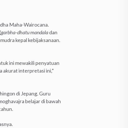
uddha Maha-Wairocana.
(
garbha-dhatu mandala
dan
 mudra kepal kebijaksanaan.
uk ini mewakili penyatuan
akurat interpretasi ini,”
Shingon di Jepang. Guru
Amoghavajra belajar di bawah
tahun.
asnya.