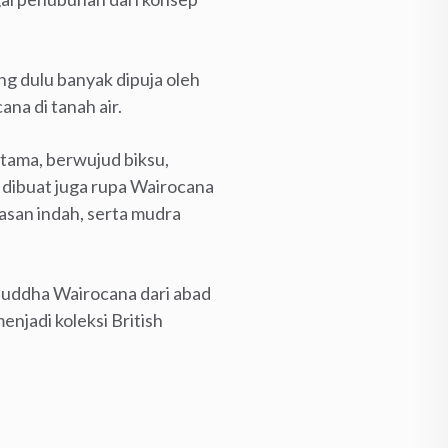
ng dulu banyak dipuja oleh
na di tanah air.
ama, berwujud biksu,
dibuat juga rupa Wairocana
asan indah, serta mudra
 Buddha Wairocana dari abad
enjadi koleksi British