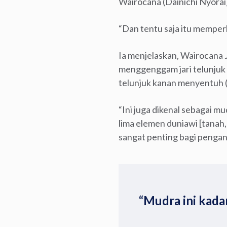
Wairocana (Dainichi Nyorai)
“Dan tentu saja itu memperli
Ia menjelaskan, Wairocana 
menggenggam jari telunjuk y
telunjuk kanan menyentuh (at
“Ini juga dikenal sebagai 
lima elemen duniawi [tanah, 
sangat penting bagi pengan
“Mudra ini kada