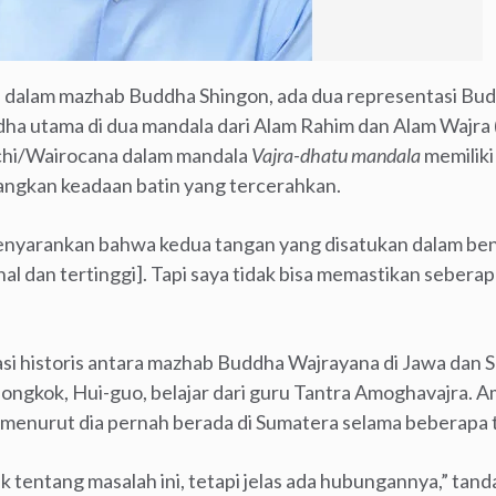
, dalam mazhab Buddha Shingon, ada dua representasi B
dha utama di dua mandala dari Alam Rahim dan Alam Wajra 
ichi/Wairocana dalam mandala
Vajra-dhatu mandala
memiliki
angkan keadaan batin yang tercerahkan.
yarankan bahwa kedua tangan yang disatukan dalam bent
 dan tertinggi]. Tapi saya tidak bisa memastikan seberapa 
lasi historis antara mazhab Buddha Wajrayana di Jawa dan 
Tiongkok, Hui-guo, belajar dari guru Tantra Amoghavajra. 
menurut dia pernah berada di Sumatera selama beberapa 
ak tentang masalah ini, tetapi jelas ada hubungannya,” tand