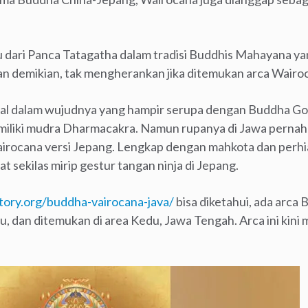
u dari Panca Tatagatha dalam tradisi Buddhis Mahayana ya
n demikian, tak mengherankan jika ditemukan arca Wairoca
l dalam wujudnya yang hampir serupa dengan Buddha Got
iliki mudra Dharmacakra. Namun rupanya di Jawa pernah 
airocana versi Jepang. Lengkap dengan mahkota dan perhi
at sekilas mirip gestur tangan ninja di Jepang.
story.org/buddha-vairocana-java/
bisa diketahui, ada arca
, dan ditemukan di area Kedu, Jawa Tengah. Arca ini kini m