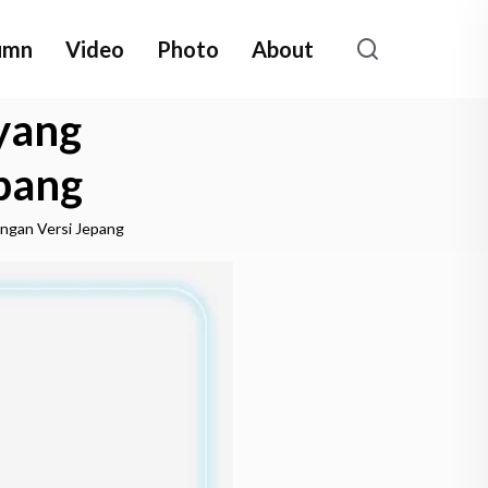
umn
Video
Photo
About
yang
epang
ngan Versi Jepang