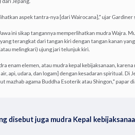
 dari Jepang.
hatkan aspek tantra-nya [dari Wairocana],” ujar Gardiner s
Jawa ini sikap tangannya memperlihatkan mudra Wajra. Mu
ang terangkat dari tangan kiri dengan tangan kanan yang 
au melingkari) ujung jari telunjuk kiri.
mudra enam elemen, atau mudra kepal kebijaksanaan, kare
air, api, udara, dan logam] dengan kesadaran spiritual. Di 
ut mazhab agama Buddha Esoterik atau Shingon,” papar di
ng disebut juga mudra Kepal kebijaksanaa