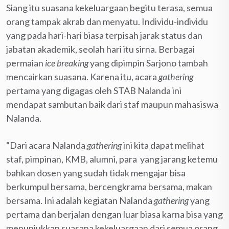
Siang itu suasana kekeluargaan begitu terasa, semua
orang tampak akrab dan menyatu. Individu-individu
yang pada hari-hari biasa terpisah jarak status dan
jabatan akademik, seolah hari itu sirna. Berbagai
permaian
ice breaking
yang dipimpin Sarjono tambah
mencairkan suasana. Karena itu, acara
gathering
pertama yang digagas oleh STAB Nalanda ini
mendapat sambutan baik dari staf maupun mahasiswa
Nalanda.
“Dari acara Nalanda
g
athering
ini kita dapat melihat
staf, pimpinan, KMB, alumni, para yang jarang ketemu
bahkan dosen yang sudah tidak mengajar bisa
berkumpul bersama, bercengkrama bersama, makan
bersama. Ini adalah kegiatan Nalanda
gathering
yang
pertama dan berjalan dengan luar biasa karna bisa yang
menunjukkan suasana kekeluargaan dari semua orang