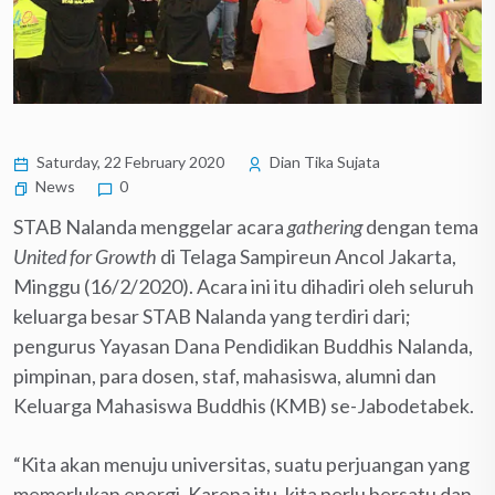
Saturday, 22 February 2020
Dian Tika Sujata
News
0
STAB Nalanda menggelar acara
gathering
dengan tema
United for Growth
di Telaga Sampireun Ancol Jakarta,
Minggu (16/2/2020). Acara ini itu dihadiri oleh seluruh
keluarga besar STAB Nalanda yang terdiri dari;
pengurus Yayasan Dana Pendidikan Buddhis Nalanda,
pimpinan, para dosen, staf, mahasiswa, alumni dan
Keluarga Mahasiswa Buddhis (KMB) se-Jabodetabek.
“Kita akan menuju universitas, suatu perjuangan yang
memerlukan energi. Karena itu, kita perlu bersatu dan