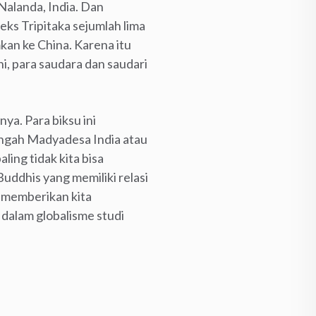
Nalanda, India. Dan
ks Tripitaka sejumlah lima
mkan ke China. Karena itu
ni, para saudara dan saudari
ya. Para biksu ini
tengah Madyadesa India atau
ling tidak kita bisa
uddhis yang memiliki relasi
g memberikan kita
 dalam globalisme studi