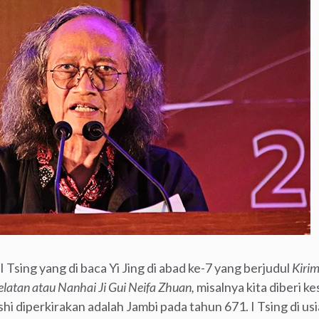
 Tsing yang di baca Yi Jing di abad ke-7 yang berjudul
Kiri
latan atau Nanhai Ji Gui Neifa Zhuan,
misalnya kita diberi
oshi diperkirakan adalah Jambi pada tahun 671. I Tsing di u