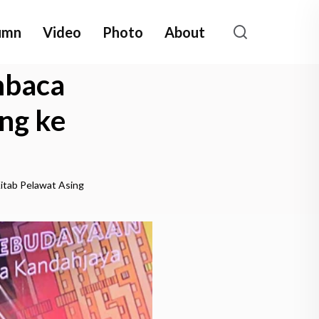
umn
Video
Photo
About
mbaca
ng ke
tab Pelawat Asing