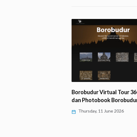
ti HUT Ke-82 Dharmaraja
ng, LLCS Vihara…
Borobudur Virtual Tour 360
y, 11 June 2026
dan Photobook Borobudu
Thursday, 11 June 2026