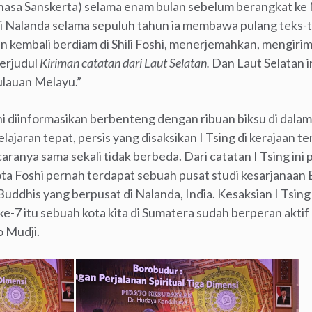
bahasa Sanskerta) selama enam bulan sebelum berangkat ke 
di Nalanda selama sepuluh tahun ia membawa pulang teks-te
dan kembali berdiam di Shili Foshi, menerjemahkan, mengiri
berjudul
Kiriman catatan dari Laut Selatan.
Dan Laut Selatan i
ulauan Melayu.”
shi diinformasikan berbenteng dengan ribuan biksu di dalamn
ajaran tepat, persis yang disaksikan I Tsing di kerajaan 
ranya sama sekali tidak berbeda. Dari catatan I Tsing ini pa
 Foshi pernah terdapat sebuah pusat studi kesarjanaan B
Buddhis yang berpusat di Nalanda, India. Kesaksian I Tsin
-7 itu sebuah kota kita di Sumatera sudah berperan aktif
o Mudji.