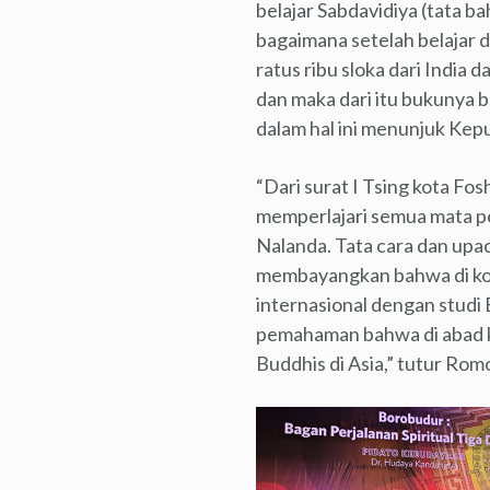
belajar Sabdavidiya (tata 
bagaimana setelah belajar 
ratus ribu sloka dari India 
dan maka dari itu bukunya 
dalam hal ini menunjuk Kep
“Dari surat I Tsing kota Fo
memperlajari semua mata pel
Nalanda. Tata cara dan upaca
membayangkan bahwa di kota
internasional dengan studi 
pemahaman bahwa di abad ke
Buddhis di Asia,” tutur Rom