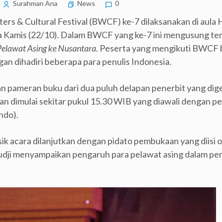
Surahman Ana
News
0
rs & Cultural Festival (BWCF) ke-7 dilaksanakan di aula
a Kamis (22/10). Dalam BWCF yang ke-7 ini mengusung t
elawat Asing ke Nusantara.
Peserta yang mengikuti BWCF b
an dihadiri beberapa para penulis Indonesia.
an pameran buku dari dua puluh delapan penerbit yang dig
n dimulai sekitar pukul 15.30 WIB yang diawali dengan p
ndo).
ik acara dilanjutkan dengan pidato pembukaan yang diisi o
udji menyampaikan pengaruh para pelawat asing dalam 