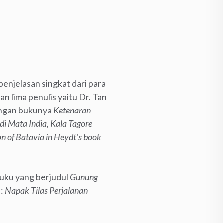
enjelasan singkat dari para
n lima penulis yaitu Dr. Tan
engan bukunya
Ketenaran
di Mata India, Kala Tagore
on of Batavia in Heydt’s book
uku yang berjudul
Gunung
h:
Napak Tilas Perjalanan