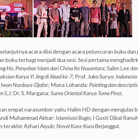
elanjutnya acara diisi dengan acara peluncuran buku dan p
n buku terbagi menjadi dua sesi. Sesi pertama menghadirka
ng Ho, Penyebar Islam dari China Ke Nusantara
; Salim Lee d
ksian Karya Yi Jing di Abad ke-7
; Prof. Joko Suryo:
Indonesia 
 Iwan Nurdaya-Djafar
; Mona Lohanda:
Painting dan descripti
n S,J
; Dr. S. Margana:
Suma Oriental Karya Tome Pirez
.
kan empat narasumber yaitu Halim HD dengan mengulas b
 Andi Muhammad Akbar:
Islamisasi Bugis
; I Gusti Dibal Ranu
an terakhir Azhari Aiyub;
Novel Kura-Kura Berjanggut
.