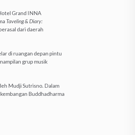
 Hotel Grand INNA
ema
Taveling & Diary:
erasal dari daerah
elar di ruangan depan pintu
enampilan grup musik
leh Mudji Sutrisno. Dalam
perkembangan Buddhadharma