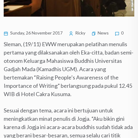
Sunday, 26 November 2017
Ricky
News
0
Sleman, (19/11) EWW merupakan pelatihan menulis
pertama yang dilaksanakan oleh Eka-citta, badan semi-
otonom Keluarga Mahasiswa Buddhis Universitas
Gadjah Mada (Kamadhis UGM). Acara yang
bertemakan “Raising People’s Awareness of the
Importance of Writing” berlangsung pada pukul 12.45
WIB di Hotel Cakra Kusuma.
Sesuai dengan tema, acara ini bertujuan untuk
meningkatkan minat penulis di Jogja. “Aku bikin gini
karena di Jogja ini acara-acara buddhis sudah tidak ada
yang berani besar-besaran, semua selalu cari titik