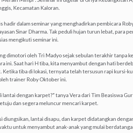
nggis, Kecamatan Kaloran.
 hadir dalam seminar yang menghadirkan pembicara Roby
ayasan Sinar Dharma. Tak peduli hujan turun lebat, par
as mengikuti seminar ini.
g dimotori oleh Tri Madyo sejak sebulan terakhir tanpa k
ara ini. Saat hari H tiba, kita menyambut dengan hati berd
t. Ketika tiba di lokasi, ternyata telah tersusun rapi kursi-ku
oleh trainer Roby Oktober ini.
i lantai dengan karpet?” tanya Vera dari Tim Beasiswa Gu
setuju dan segera meluncur mencari karpet.
i diungsikan, lantai disapu, dan karpet didatangkan dengan
t waktu untuk menyambut anak-anak yang mulai berdatangan