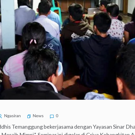
Ngasiran
News
0
ddhis Temanggung bekerjasama dengan Yayasan Sinar Dh
 Meraih Mimpi”. Seminar ini digelar di Griya Kebangkit