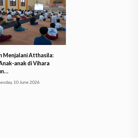
1.200 Umat Buddha Hadi
 Menjalani Atthasila:
Pengecoran Rupang Bu
 Anak-anak di Vihara
un…
Sunday, 24 May 2026
sday, 10 June 2026