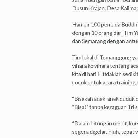
Dusun Krajan, Desa Kalima
Hampir 100 pemuda Buddhis
dengan 10 orang dari Tim Y
dan Semarang dengan antusi
Tim lokal di Temanggung yan
vihara ke vihara tentang ac
kita di hari H tidaklah sediki
cocok untuk acara training 
“Bisakah anak-anak duduk d
“Bisa!” tanpa keraguan Tri 
“Dalam hitungan menit, kurs
segera digelar. Fiuh, tepa