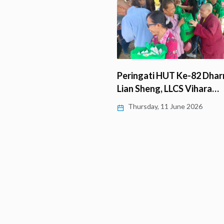
Peringati HUT Ke-82 Dhar
eryday Salurkan Bantuan
Lian Sheng, LLCS Vihara…
 Buddha Pedesaan…
Thursday, 11 June 2026
y, 11 June 2026