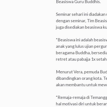
Beasiswa Guru Buddhis.
Seminar sehari ini diadaka
dengan seminar, Tim Beasis
juga disediakan beasiswa ku
“Beasiswa ini adalah beasis
anak yang lulus ujian pergu
beragama Buddha, bersedia b
retret atau pabajja 1x setah
Menurut Vera, pemuda Buddh
dibandingkan orang kota. T
akan membantu untuk mewu
“Remaja-remaja di Temanggu
hal motivasi diri untuk ber