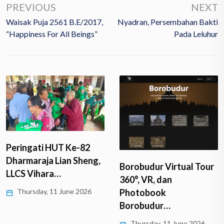
PREVIOUS
NEXT
Waisak Puja 2561 B.E/2017,
Nyadran, Persembahan Bakti
“Happiness For All Beings”
Pada Leluhur
Peringati HUT Ke-82
Dharmaraja Lian Sheng,
Borobudur Virtual Tour
LLCS Vihara…
360°, VR, dan
Thursday, 11 June 2026
Photobook
Borobudur…
Thursday, 11 June 2026