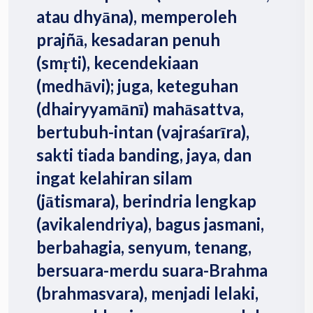
atau dhyāna), memperoleh
prajñā, kesadaran penuh
(smṛti), kecendekiaan
(medhāvi); juga, keteguhan
(dhairyyamānī) mahāsattva,
bertubuh-intan (vajraśarīra),
sakti tiada banding, jaya, dan
ingat kelahiran silam
(jātismara), berindria lengkap
(avikalendriya), bagus jasmani,
berbahagia, senyum, tenang,
bersuara-merdu suara-Brahma
(brahmasvara), menjadi lelaki,