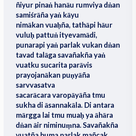
ñiyur pinaṅ hanāu rumviya dṅan
samiśrāña yaṅ kāyu
nimākan vuaḥña, tathāpi hāur
vuluḥ pattuṅ ityevamādi,
punarapi yaṅ parlak vukan dṅan
tavad talāga savañakña yaṅ
vuatku sucarita parāvis
prayojanākan puṇyāña
sarvvasatva
sacarācara varopāyāña tmu
sukha di āsannakāla. Di antara
mārgga lai tmu muaḥ ya āhāra
dṅan āir niminuṃna. Savañakña
vuatña huma parlak mañcak