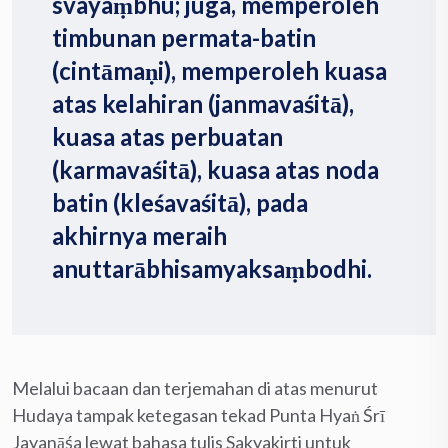
svayaṃbhu; juga, memperoleh
timbunan permata-batin
(cintāmaṇi), memperoleh kuasa
atas kelahiran (janmavaśitā),
kuasa atas perbuatan
(karmavaśitā), kuasa atas noda
batin (kleśavaśitā), pada
akhirnya meraih
anuttarābhisamyaksaṃbodhi.
Melalui bacaan dan terjemahan di atas menurut
Hudaya tampak ketegasan tekad Punta Hyaṅ Śrī
Jayanāśa lewat bahasa tulis Sakyakirti untuk