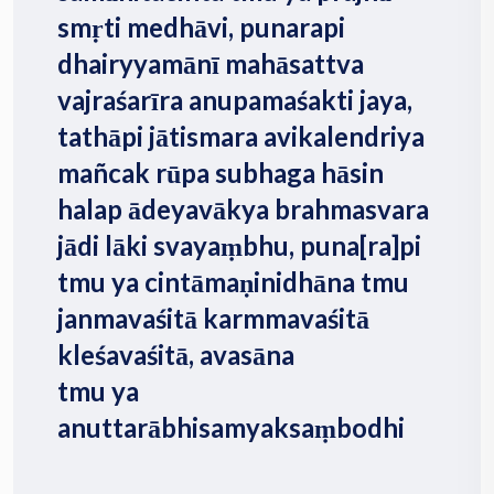
smṛti medhāvi, punarapi
dhairyyamānī mahāsattva
vajraśarīra anupamaśakti jaya,
tathāpi jātismara avikalendriya
mañcak rūpa subhaga hāsin
halap ādeyavākya brahmasvara
jādi lāki svayaṃbhu, puna[ra]pi
tmu ya cintāmaṇinidhāna tmu
janmavaśitā karmmavaśitā
kleśavaśitā, avasāna
tmu ya
anuttarābhisamyaksaṃbodhi