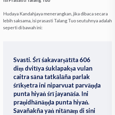
Hudaya Kandahjaya menerangkan, jika dibaca secara
lebih saksama, isi prasasti Talang Tuo seutuhnya adalah
seperti di bawah ini:
Svasti. Śrī śakavarṣātīta 606
diṃ dvitīya śuklapakṣa vulan
caitra sāna tatkālāña parlak
śrīkṣetra ini niparvuat parvāṇḍa
punta hiyaṅ śrī jayanāśa. Ini
praṇidhānāṇḍa punta hiyaṅ.
Savañakña yaṅ nitānaṃ di sini