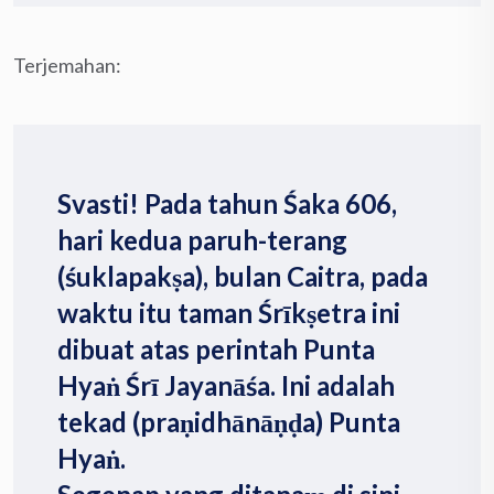
Terjemahan:
Svasti! Pada tahun Śaka 606,
hari kedua paruh-terang
(śuklapakṣa), bulan Caitra, pada
waktu itu taman Śrīkṣetra ini
dibuat atas perintah Punta
Hyaṅ Śrī Jayanāśa. Ini adalah
tekad (praṇidhānāṇḍa) Punta
Hyaṅ.