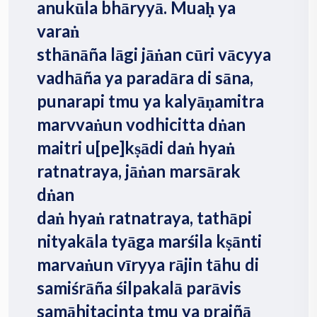
anukūla bhāryyā. Muaḥ ya
varaṅ
sthānāña lāgi jāṅan cūri vācyya
vadhāña ya paradāra di sāna,
punarapi tmu ya kalyāṇamitra
marvvaṅun vodhicitta dṅan
maitri u[pe]kṣādi daṅ hyaṅ
ratnatraya, jāṅan marsārak
dṅan
daṅ hyaṅ ratnatraya, tathāpi
nityakāla tyāga marśila kṣānti
marvaṅun vīryya rājin tāhu di
samiśrāña śilpakalā parāvis
samāhitacinta tmu ya prajñā