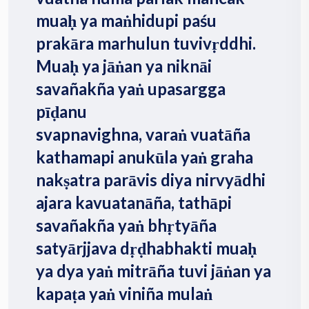
muaḥ ya maṅhidupi paśu
prakāra marhulun tuvivṛddhi.
Muaḥ ya jāṅan ya niknāi
savañakña yaṅ upasargga
pīḍanu
svapnavighna, varaṅ vuatāña
kathamapi anukūla yaṅ graha
nakṣatra parāvis diya nirvyādhi
ajara kavuatanāña, tathāpi
savañakña yaṅ bhṛtyāña
satyārjjava dṛḍhabhakti muaḥ
ya dya yaṅ mitrāña tuvi jāṅan ya
kapaṭa yaṅ viniña mulaṅ