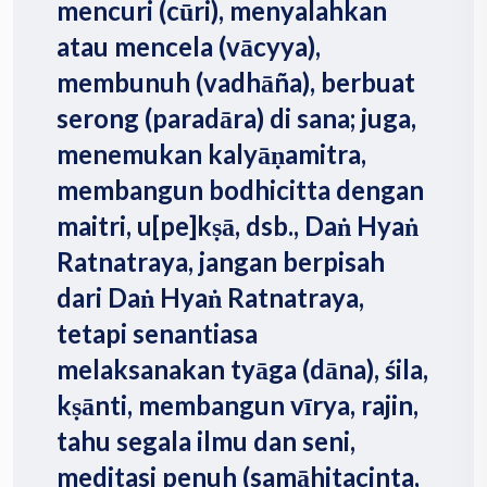
mencuri (cūri), menyalahkan
atau mencela (vācyya),
membunuh (vadhāña), berbuat
serong (paradāra) di sana; juga,
menemukan kalyāṇamitra,
membangun bodhicitta dengan
maitri, u[pe]kṣā, dsb., Daṅ Hyaṅ
Ratnatraya, jangan berpisah
dari Daṅ Hyaṅ Ratnatraya,
tetapi senantiasa
melaksanakan tyāga (dāna), śila,
kṣānti, membangun vīrya, rajin,
tahu segala ilmu dan seni,
meditasi penuh (samāhitacinta,