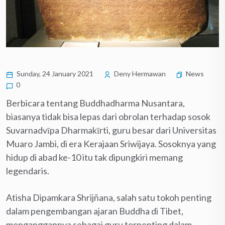
Sunday, 24 January 2021
Deny Hermawan
News
0
Berbicara tentang Buddhadharma Nusantara,
biasanya tidak bisa lepas dari obrolan terhadap sosok
Suvarnadvīpa Dharmakīrti, guru besar dari Universitas
Muaro Jambi, di era Kerajaan Sriwijaya. Sosoknya yang
hidup di abad ke-10 itu tak dipungkiri memang
legendaris.
Atisha Dipamkara Shrijñana, salah satu tokoh penting
dalam pengembangan ajaran Buddha di Tibet,
menganggapnya sebagai guru terpenting dalam