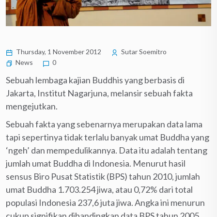
Thursday, 1 November 2012
Sutar Soemitro
News
0
Sebuah lembaga kajian Buddhis yang berbasis di
Jakarta, Institut Nagarjuna, melansir sebuah fakta
mengejutkan.
Sebuah fakta yang sebenarnya merupakan data lama
tapi sepertinya tidak terlalu banyak umat Buddha yang
‘ngeh’ dan mempedulikannya. Data itu adalah tentang
jumlah umat Buddha di Indonesia. Menurut hasil
sensus Biro Pusat Statistik (BPS) tahun 2010, jumlah
umat Buddha 1.703.254 jiwa, atau 0,72% dari total
populasi Indonesia 237,6 juta jiwa. Angka ini menurun
cukup signifikan dibandingkan data BPS tahun 2005,