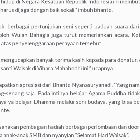
hidup di Negara Kesatuan Republik Indonesia ini membut
harus dijaga dengan baik sekali,” imbuh bhante.
ak, berbagai pertunjukan seni seperti paduan suara dar
oleh Wulan Bahagia juga turut memeriahkan acara. Ket
 atas penyelenggaraan perayaan tersebut.
a mengucapkan banyak terima kasih kepada para donatur, 
nti Waisak di Vihara Mahabodhi ini,” ucapnya.
patkan apresiasi dari Bhante Nyanasuryanadi. “Yang nam
nang-senang saja. Pada intinya belajar Agama Buddha tidak
daya ya belajar Dhamma melalui seni budaya, yang bisa b
ante.
laksanakan pembagian hadiah berbagai perlombaan dan door
a anak-anak SMB dan nyanyian “Selamat Hari Waisak”.