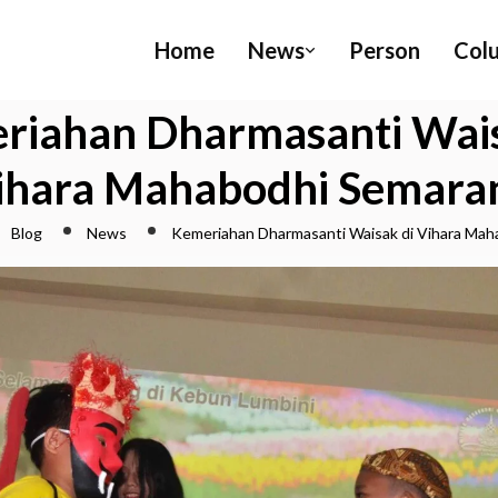
Home
News
Person
Col
riahan Dharmasanti Wais
ihara Mahabodhi Semara
Blog
News
Kemeriahan Dharmasanti Waisak di Vihara Ma