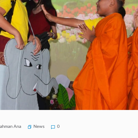
ahman Ana
News
0