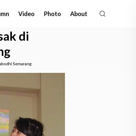
umn
Video
Photo
About
ak di
ng
habodhi Semarang