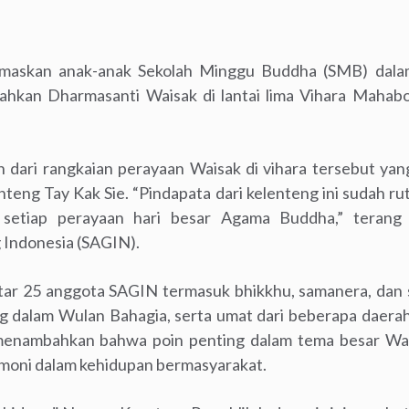
maskan anak-anak Sekolah Minggu Buddha (SMB) dala
hkan Dharmasanti Waisak di lantai lima Vihara Mahabo
n dari rangkaian perayaan Waisak di vihara tersebut yan
nteng Tay Kak Sie. “Pindapata dari kelenteng ini sudah r
setiap perayaan hari besar Agama Buddha,” terang
Indonesia (SAGIN).
itar 25 anggota SAGIN termasuk bhikkhu, samanera, dan s
ng dalam Wulan Bahagia, serta umat dari beberapa daerah
enambahkan bahwa poin penting dalam tema besar Wais
armoni dalam kehidupan bermasyarakat.