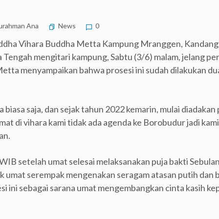
urahman Ana
News
0
uddha Vihara Buddha Metta Kampung Mranggen, Kandang
Tengah mengitari kampung, Sabtu (3/6) malam, jelang pe
tta menyampaikan bahwa prosesi ini sudah dilakukan dua
 biasa saja, dan sejak tahun 2022 kemarin, mulai diadaka
mat di vihara kami tidak ada agenda ke Borobudur jadi ka
an.
0 WIB setelah umat selesai melaksanakan puja bakti Seb
ak umat serempak mengenakan seragam atasan putih dan 
 ini sebagai sarana umat mengembangkan cinta kasih ke