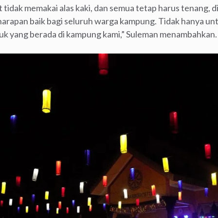
tidak memakai alas kaki, dan semua tetap harus tenang, d
apan baik bagi seluruh warga kampung. Tidak hanya un
uk yang berada di kampung kami,” Suleman menambahkan.