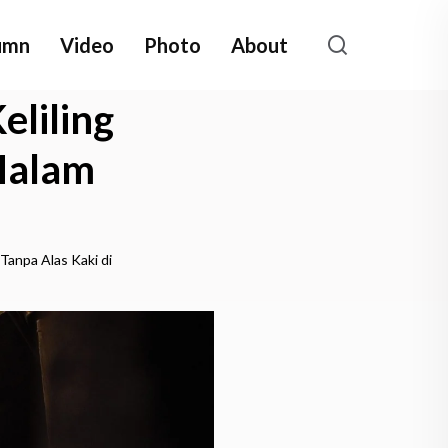
umn
Video
Photo
About
liling
Malam
anpa Alas Kaki di