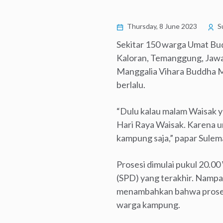
Thursday, 8 June 2023
S
Sekitar 150 warga Umat B
Kaloran, Temanggung, Jawa 
Manggalia Vihara Buddha Me
berlalu.
“Dulu kalau malam Waisak ya
Hari Raya Waisak. Karena u
kampung saja,” papar Sulem
Prosesi dimulai pukul 20.0
(SPD) yang terakhir. Namp
menambahkan bahwa prosesi
warga kampung.