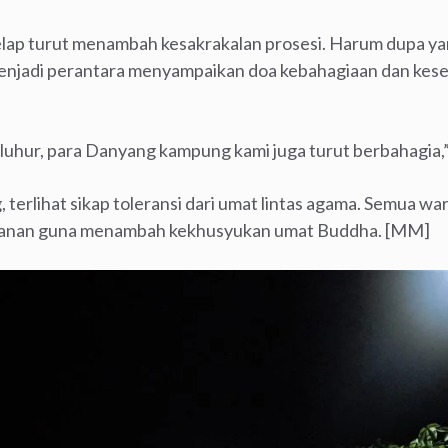
elap turut menambah kesakrakalan prosesi. Harum dupa y
njadi perantara menyampaikan doa kebahagiaan dan kese
eluhur, para Danyang kampung kami juga turut berbahagia,
 terlihat sikap toleransi dari umat lintas agama. Semua w
lanan guna menambah kekhusyukan umat Buddha. [MM]