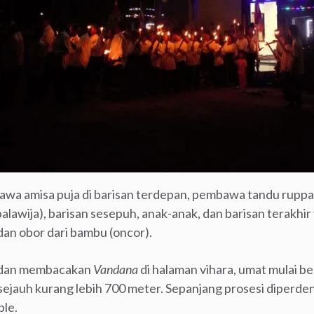
mbawa amisa puja di barisan terdepan, pembawa tandu ru
palawija), barisan sesepuh, anak-anak, dan barisan terakhi
n obor dari bambu (oncor).
 dan membacakan
Vandana
di halaman vihara, umat mulai b
sejauh kurang lebih 700 meter. Sepanjang prosesi diperd
ble.