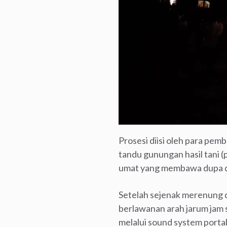
Prosesi diisi oleh para pe
tandu gunungan hasil tani (
umat yang membawa dupa da
Setelah sejenak merenung
berlawanan arah jarum jam 
melalui sound system porta