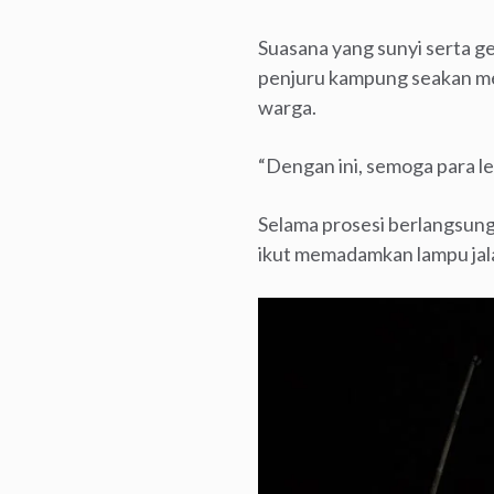
Suasana yang sunyi serta g
penjuru kampung seakan me
warga.
“Dengan ini, semoga para l
Selama prosesi berlangsung,
ikut memadamkan lampu ja