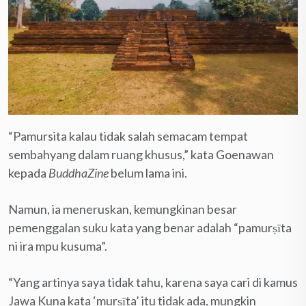
“Pamursita kalau tidak salah semacam tempat
sembahyang dalam ruang khusus,” kata Goenawan
kepada
BuddhaZine
belum lama ini.
Namun, ia meneruskan, kemungkinan besar
pemenggalan suku kata yang benar adalah “pamurṣīta
ni ira mpu kusuma”.
“Yang artinya saya tidak tahu, karena saya cari di kamus
Jawa Kuna kata ‘murṣīta’ itu tidak ada, mungkin