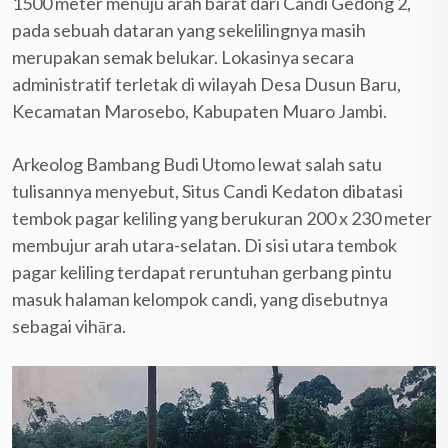
1500 meter menuju arah barat dari Candi Gedong 2,
pada sebuah dataran yang sekelilingnya masih
merupakan semak belukar. Lokasinya secara
administratif terletak di wilayah Desa Dusun Baru,
Kecamatan Marosebo, Kabupaten Muaro Jambi.
Arkeolog Bambang Budi Utomo lewat salah satu
tulisannya menyebut, Situs Candi Kedaton dibatasi
tembok pagar keliling yang berukuran 200 x 230 meter
membujur arah utara-selatan. Di sisi utara tembok
pagar keliling terdapat reruntuhan gerbang pintu
masuk halaman kelompok candi, yang disebutnya
sebagai vihāra.