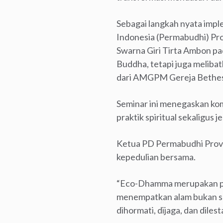
Sebagai langkah nyata im
Indonesia (Permabudhi) Pro
Swarna Giri Tirta Ambon pa
Buddha, tetapi juga meliba
dari AMGPM Gereja Bethe
Seminar ini menegaskan kom
praktik spiritual sekaligu
Ketua PD Permabudhi Provi
kepedulian bersama.
“Eco-Dhamma merupakan pe
menempatkan alam bukan seb
dihormati, dijaga, dan dilesta