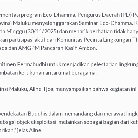
plementasi program Eco-Dhamma, Pengurus Daerah (PD) 
vinsi Maluku menyelenggarakan Seminar Eco-Dhamma. Kegi
da Minggu (30/11/2025) dan menarik perhatian tidak hany
tkan partisipasi aktif dari Komunitas Pecinta Lingkungan
sda dan AMGPM Pancaran Kasih Ambon.
itmen Permabudhi untuk menjadikan pelestarian lingkung
s jembatan kerukunan antarumat beragama.
nsi Maluku, Aline Tjoa, menyampaikan bahwa kegiatan in
ndekatan Buddhis dalam memandang dan merawat lingk
agai objek eksploitasi, melainkan sebagai bagian dari ke
rikan,” jelas Aline.