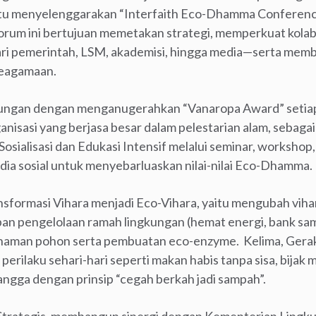
itu menyelenggarakan “Interfaith Eco-Dhamma Conference 
orum ini bertujuan memetakan strategi, memperkuat kola
i pemerintah, LSM, akademisi, hingga media—serta me
keagamaan.
ngan dengan menganugerahkan “Vanaropa Award” setiap 
ganisasi yang berjasa besar dalam pelestarian alam, sebagai
 Sosialisasi dan Edukasi Intensif melalui seminar, worksho
a sosial untuk menyebarluaskan nilai-nilai Eco-Dhamma.
ansformasi Vihara menjadi Eco-Vihara, yaitu mengubah viha
an pengelolaan ramah lingkungan (hemat energi, bank sa
nanaman pohon serta pembuatan eco-enzyme. Kelima, Gera
ilaku sehari-hari seperti makan habis tanpa sisa, bijak 
ngga dengan prinsip “cegah berkah jadi sampah”.