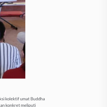
si kolektif umat Buddha
tan konkret meliputi