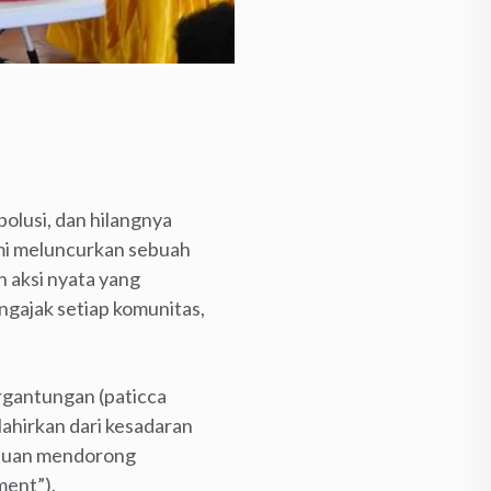
polusi, dan hilangnya
mi meluncurkan sebuah
n aksi nyata yang
ngajak setiap komunitas,
rgantungan (paticca
ahirkan dari kesadaran
tujuan mendorong
ment”).