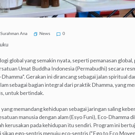
Surahman Ana
News
0
luku
ogi global yang semakin nyata, seperti pemanasan global, 
rsatuan Umat Buddha Indonesia (Permabudhi) secara res
o-Dhamma”. Gerakan ini dirancang sebagai jalan spiritual da
am sebagai bagian integral dari praktik Dhamma, yang me
, untuk bertindak.
 yang memandang kehidupan sebagai jaringan saling kebe
kesatuan manusia dengan alam (Esyo Funi), Eco-Dhamma dil
h kerusakan pada kehidupan itu sendiri. Program ini ber
i sikap ego-sentris menuju eco-sentris (“Ego to Eco Move