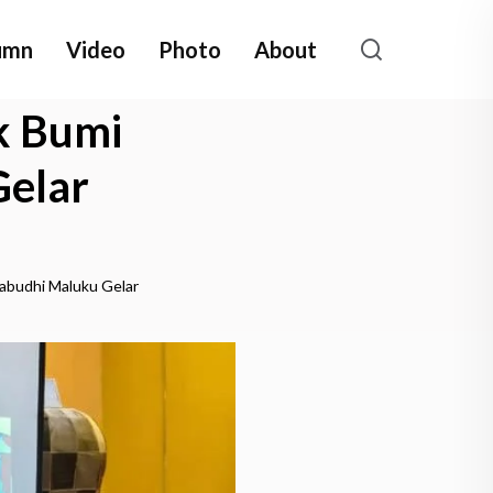
umn
Video
Photo
About
k Bumi
Gelar
mabudhi Maluku Gelar