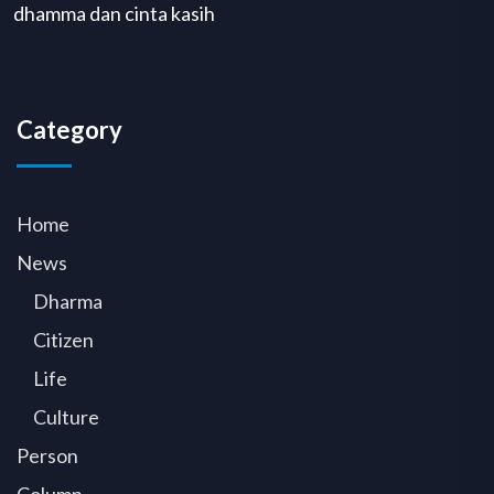
dhamma dan cinta kasih
Category
Home
News
Dharma
Citizen
Life
Culture
Person
Column