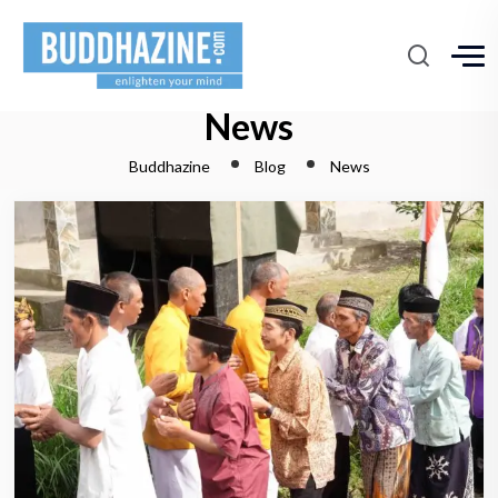
News
Buddhazine
Blog
News