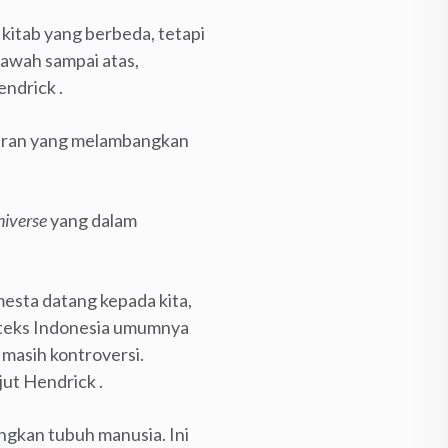
i kitab yang berbeda, tetapi
bawah sampai atas,
ndrick .
gkaran yang melambangkan
niverse
yang dalam
mesta datang kepada kita,
nteks Indonesia umumnya
 masih kontroversi.
njut Hendrick .
ngkan tubuh manusia. Ini