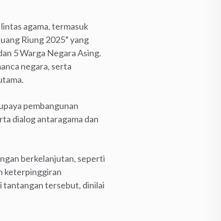
lintas agama, termasuk
“Ruang Riung 2025” yang
a dan 5 Warga Negara Asing.
anca negara, serta
 utama.
an upaya pembangunan
erta dialog antaragama dan
ngan berkelanjutan, seperti
an keterpinggiran
tantangan tersebut, dinilai