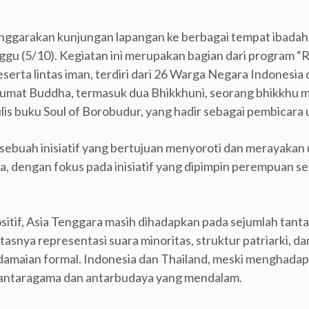
nggarakan kunjungan lapangan ke berbagai tempat ibadah 
gu (5/10). Kegiatan ini merupakan bagian dari program 
peserta lintas iman, terdiri dari 26 Warga Negara Indonesi
i umat Buddha, termasuk dua Bhikkhuni, seorang bhikkhu m
lis buku Soul of Borobudur, yang hadir sebagai pembicara
 sebuah inisiatif yang bertujuan menyoroti dan merayak
a, dengan fokus pada inisiatif yang dipimpin perempuan s
itif, Asia Tenggara masih dihadapkan pada sejumlah tanta
tasnya representasi suara minoritas, struktur patriarki, d
amaian formal. Indonesia dan Thailand, meski menghadapi 
a antaragama dan antarbudaya yang mendalam.