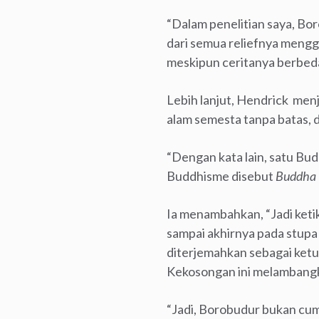
“Dalam penelitian saya, Boro
dari semua reliefnya mengga
meskipun ceritanya berbeda
Lebih lanjut, Hendrick men
alam semesta tanpa batas, 
“Dengan kata lain, satu B
Buddhisme disebut
Buddha 
Ia menambahkan, “Jadi ketik
sampai akhirnya pada stup
diterjemahkan sebagai ketuh
Kekosongan ini melamban
“Jadi, Borobudur bukan cuma