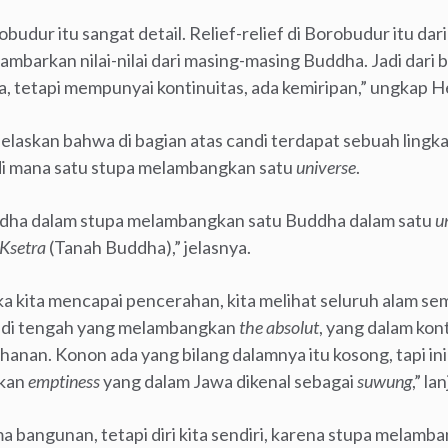
budur itu sangat detail. Relief-relief di Borobudur itu dar
mbarkan nilai-nilai dari masing-masing Buddha. Jadi dari 
, tetapi mempunyai kontinuitas, ada kemiripan,” ungkap He
jelaskan bahwa di bagian atas candi terdapat sebuah lin
di mana satu stupa melambangkan satu
universe
.
uddha dalam stupa melambangkan satu Buddha dalam satu
u
Ksetra
(Tanah Buddha),” jelasnya.
a kita mencapai pencerahan, kita melihat seluruh alam se
a di tengah yang melambangkan
the absolut
, yang dalam ko
anan. Konon ada yang bilang dalamnya itu kosong, tapi ini
gkan
emptiness
yang dalam Jawa dikenal sebagai
suwung
,” la
 bangunan, tetapi diri kita sendiri, karena stupa melamba