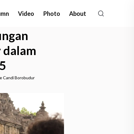
umn
Video
Photo
About
ungan
r dalam
5
ke Candi Borobudur