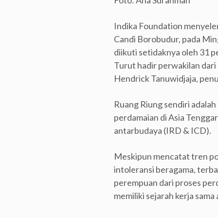
Indika Foundation menyele
Candi Borobudur, pada Ming
diikuti setidaknya oleh 31 
Turut hadir perwakilan dar
Hendrick Tanuwidjaja, penu
Ruang Riung sendiri adalah
perdamaian di Asia Tenggar
antarbudaya (IRD & ICD).
Meskipun mencatat tren pos
intoleransi beragama, terba
perempuan dari proses perd
memiliki sejarah kerja sam