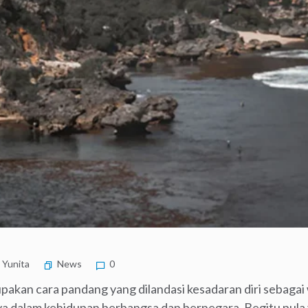
Yunita
News
0
an cara pandang yang dilandasi kesadaran diri sebagai 
nya dalam kehidupan berbangsa dan bernegara. Begitu pula 