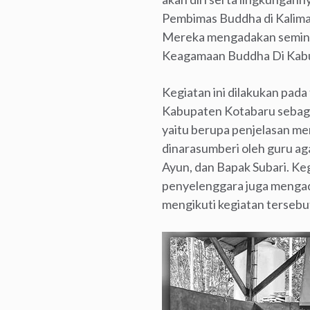
Pembimas Buddha di Kalima
Mereka mengadakan semina
Keagamaan Buddha Di Kab
Kegiatan ini dilakukan pada
Kabupaten Kotabaru sebagai
yaitu berupa penjelasan m
dinarasumberi oleh guru ag
Ayun, dan Bapak Subari. Keg
penyelenggara juga mengada
mengikuti kegiatan tersebu