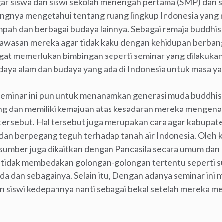
 agar siswa dan siswi sekolah menengah pertama (SMP) dan
ngnya mengetahui tentang ruang lingkup Indonesia yang 
mpah dan berbagai budaya lainnya. Sebagai remaja buddhi
wawasan mereka agar tidak kaku dengan kehidupan berbang
gat memerlukan bimbingan seperti seminar yang dilakukan i
daya alam dan budaya yang ada di Indonesia untuk masa ya
 seminar ini pun untuk menanamkan generasi muda buddhis
ng dan memiliki kemajuan atas kesadaran mereka mengen
tersebut. Hal tersebut juga merupakan cara agar kabupa
dan berpegang teguh terhadap tanah air Indonesia. Oleh k
sumber juga dikaitkan dengan Pancasila secara umum dan 
tidak membedakan golongan-golongan tertentu seperti su
a dan sebagainya. Selain itu, Dengan adanya seminar in
n siswi kedepannya nanti sebagai bekal setelah mereka me