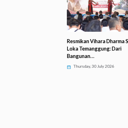
 Umat Buddha Vajrayana
Resmikan Vihara Dharma S
rikung Monlam di…
Loka Temanggung: Dari
Bangunan…
 31 July 2026
Thursday, 30 July 2026