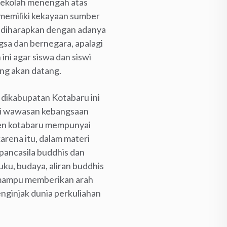
 sekolah menengah atas
memiliki kekayaan sumber
s diharapkan dengan adanya
sa dan bernegara, apalagi
ni agar siswa dan siswi
ng akan datang.
 dikabupatan Kotabaru ini
ai wawasan kebangsaan
ten kotabaru mempunyai
arena itu, dalam materi
pancasila buddhis dan
ku, budaya, aliran buddhis
i mampu memberikan arah
nginjak dunia perkuliahan