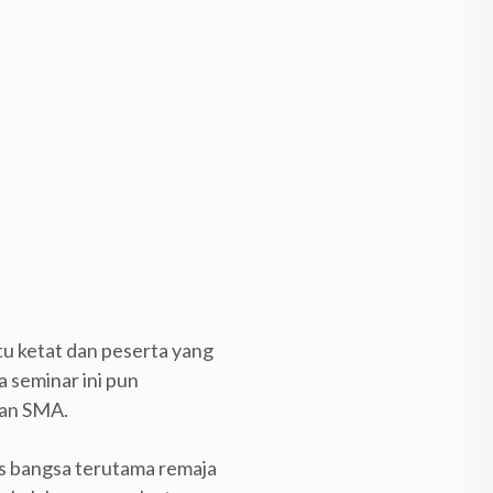
tu ketat dan peserta yang
 seminar ini pun
dan SMA.
us bangsa terutama remaja