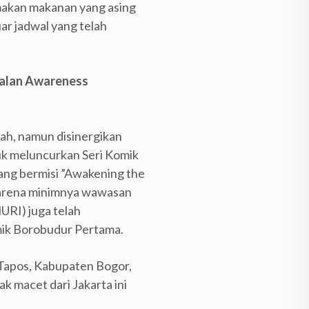
 makan makanan yang asing
uar jadwal yang telah
nalan Awareness
mah, namun disinergikan
uk meluncurkan Seri Komik
yang bermisi ”Awakening the
 karena minimnya wawasan
URI) juga telah
ik Borobudur Pertama.
Tapos, Kabupaten Bogor,
ak macet dari Jakarta ini