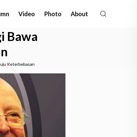
umn
Video
Photo
About
gi Bawa
an
nuju Keterbebasan