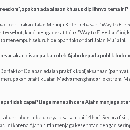
edom”, apakah ada alasan khusus dipilihnya tema ini?
apan merupakan Jalan Menuju Keterbebasan, ”Way to Freed
tersebut, kami mengangkat tajuk ”Way to Freedom” ini, k
kita menempuh seluruh delapan faktor dari Jalan Mulia ini.
besar akan disampaikan oleh Ajahn kepada publik Indones
a Berfaktor Delapan adalah praktik kebijaksanaan (pannya), 
g merupakan praktik Jalan Madya menghindari ekstrem. M
.
ta, apa tidak capai? Bagaimana sih cara Ajahn menjaga st
, tahun-tahun sebelumnya bisa sampai 14 hari. Secara fisik
r. Ini karena Ajahn rutin menjaga kesehatan dengan serin