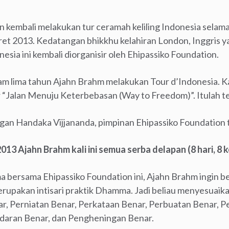
 kembali melakukan tur ceramah keliling Indonesia selama 8 
et 2013. Kedatangan bhikkhu kelahiran London, Inggris y
nesia ini kembali diorganisir oleh Ehipassiko Foundation.
alam lima tahun Ajahn Brahm melakukan Tour d’Indonesia. 
r “Jalan Menuju Keterbebasan (Way to Freedom)”. Itulah te
an Handaka Vijjananda, pimpinan Ehipassiko Foundation te
13 Ajahn Brahm kali ini semua serba delapan (8 hari, 8 k
a bersama Ehipassiko Foundation ini, Ajahn Brahm ingin b
rupakan intisari praktik Dhamma. Jadi beliau menyesuaikan
ar, Perniatan Benar, Perkataan Benar, Perbuatan Benar, 
daran Benar, dan Pengheningan Benar.