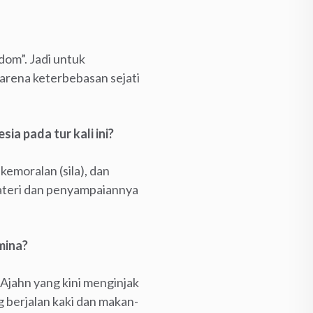
om”. Jadi untuk
arena keterbebasan sejati
ia pada tur kali ini?
kemoralan (sila), dan
ateri dan penyampaiannya
amina?
, Ajahn yang kini menginjak
g berjalan kaki dan makan-