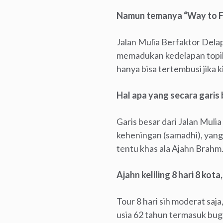
Namun temanya “Way to Fre
Jalan Mulia Berfaktor Del
memadukan kedelapan topik 
hanya bisa tertembusi jika 
Hal apa yang secara garis 
Garis besar dari Jalan Muli
keheningan (samadhi), yan
tentu khas ala Ajahn Brahm
Ajahn keliling 8 hari 8 ko
Tour 8 hari sih moderat saja
usia 62 tahun termasuk buga