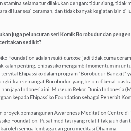
n stamina selama tur dilakukan dengan: tidur siang, tidak
ara di luar sesi ceramah, dan tidak banyak kegiatan lain di l
akukan juga peluncuran seri Komik Borobudur dan penge
ceritakan sedikit?
ssiko Foundation adalah
multi-purpose
, jadi tidak cuma cera
ak kalah penting. Ehipassiko mengambil momentum ini unt
a tervital Ehipassiko dalam program ”Borobudur Bangkit” 
bangkitkan semangat Borobudur, yang belum dikenal luas
i nan jaya Indonesia ini. Museum Rekor Dunia Indonesia (M
aan kepada Ehipassiko Foundation sebagai Penerbit Kom
n proyek pembangunan Awareness Meditation Centre di 
siko Foundation. Pusat meditasi yang relatif tak jauh dan t
akai oleh semua lembaga dan guru meditasi Dhamma.