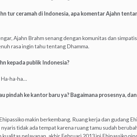
jahn tur ceramah di Indonesia, apa komentar Ajahn tent
ngar, Ajahn Brahm senang dengan komunitas dan simpatis
enuh rasa ingin tahu tentang Dhamma.
hn kepada publik Indonesia?
! Ha-ha-ha…
au pindah ke kantor baru ya? Bagaimana prosesnya, dan 
 Ehipassiko makin berkembang. Ruang kerja dan gudang Ehi
i nyaris tidak ada tempat karena ruang tamu sudah beruba
ualitas pelayanan, akhir Februari 2013 ini Ehipassiko pinda