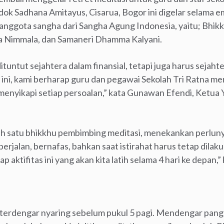
ndok Sadhana Amitayus, Cisarua, Bogor ini digelar selama e
anggota sangha dari Sangha Agung Indonesia, yaitu; Bhi
a Nimmala, dan Samaneri Dhamma Kalyani.
ituntut sejahtera dalam finansial, tetapi juga harus sejaht
n ini, kami berharap guru dan pegawai Sekolah Tri Ratna 
 menyikapi setiap persoalan,” kata Gunawan Efendi, Ketua 
h satu bhikkhu pembimbing meditasi, menekankan perluny
 berjalan, bernafas, bahkan saat istirahat harus tetap dila
p aktifitas ini yang akan kita latih selama 4 hari ke depan
 terdengar nyaring sebelum pukul 5 pagi. Mendengar pangg