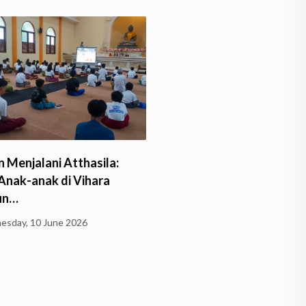
Umat Buddha Hadir dalam
Bhante Sri Subalaratano
coran Rupang Buddha…
Pimpin Pengecoran Rupa
Buddha…
y, 24 May 2026
Friday, 24 April 2026