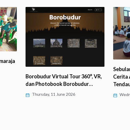
1.200 
Sebulan Menjalani Atthasila:
°, VR,
Penge
Cerita Anak-anak di Vihara
r…
Tendaun…
Sunda
Wednesday, 10 June 2026