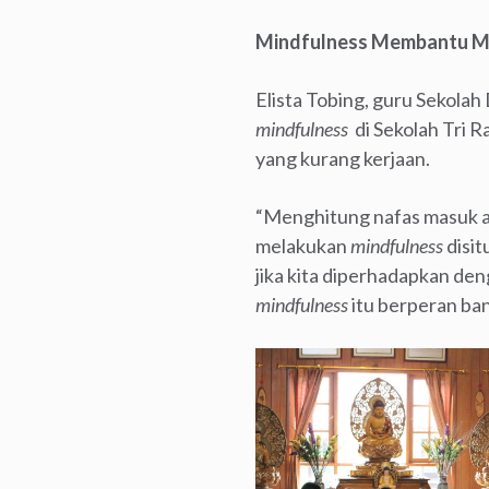
Mindfulness Membantu M
Elista Tobing, guru Sekolah
mindfulness
di Sekolah Tri 
yang kurang kerjaan.
“Menghitung nafas masuk ata
melakukan
mindfulness
disit
jika kita diperhadapkan den
mindfulness
itu berperan ban