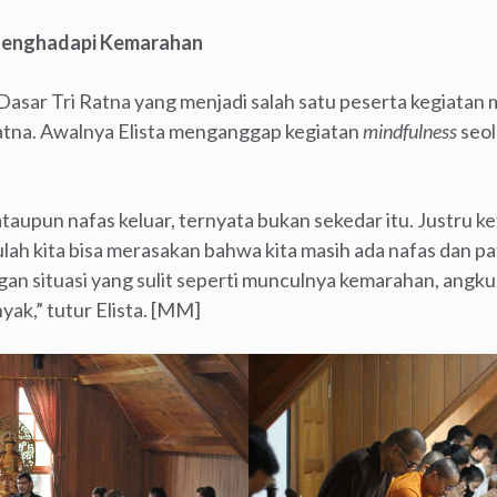
enghadapi Kemarahan
 Dasar Tri Ratna yang menjadi salah satu peserta kegiata
Ratna. Awalnya Elista menganggap kegiatan
mindfulness
seol
upun nafas keluar, ternyata bukan sekedar itu. Justru ket
ulah kita bisa merasakan bahwa kita masih ada nafas dan pa
gan situasi yang sulit seperti munculnya kemarahan, angku
yak,” tutur Elista. [MM]