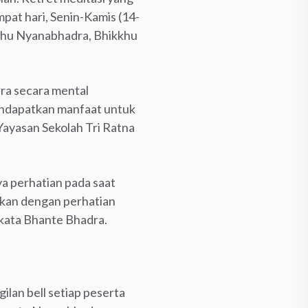
mpat hari, Senin-Kamis (14-
kkhu Nyanabhadra, Bhikkhu
era secara mental
mendapatkan manfaat untuk
Yayasan Sekolah Tri Ratna
a perhatian pada saat
kukan dengan perhatian
,” kata Bhante Bhadra.
ilan bell setiap peserta