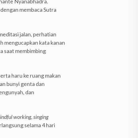
Bhante Nyanabhadra.
an dengan membaca Sutra
editasi jalan, perhatian
leh mengucapkan kata kanan
dra saat membimbing
eserta haru ke ruang makan
an bunyi genta dan
mengunyah, dan
indful working
,
singing
langsung selama 4 hari