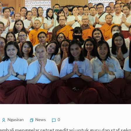
Ngasiran
News
0
kembali menggelar retret meditasi untuk guru dan staf seko