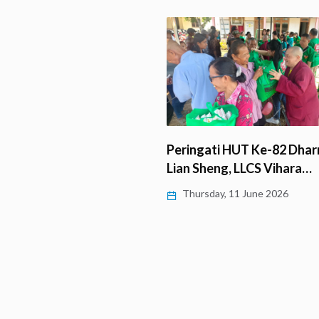
ti HUT Ke-82 Dharmaraja
ng, LLCS Vihara…
Borobudur Virtual Tour 360
y, 11 June 2026
dan Photobook Borobudu
Thursday, 11 June 2026