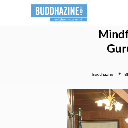
Mindf
Gur
Buddhazine
B