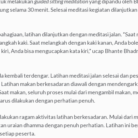
ntuk melakukan
guided sitting meditation
yang dipandu oleh 
sung selama 30 menit. Selesai meditasi kegiatan dilanjutk
agiaan, latihan dilanjutkan dengan meditasi jalan. “Saat m
langkah kaki. Saat melangkah dengan kaki kanan, Anda bo
 kiri, Anda bisa mengucapkan kata kiri,” ucap Bhante Bha
nda kembali terdengar. Latihan meditasi jalan selesai dan p
 Latihan makan berkesadaran diawali dengan mendengark
at makan, seluruh proses mulai dari mengambil makan, 
arus dilakukan dengan perhatian penuh.
lakukan ragam aktivitas latihan berkesadaran. Mulai dari
m
 uraian dhamma dengan penuh perhatian. Latihan ini ber
setiap peserta.