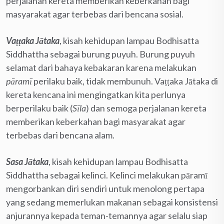
perjalanan kereta memberikan keberkahan bagi
masyarakat agar terbebas dari bencana sosial.
Vaṭṭaka Jātaka
, kisah kehidupan lampau Bodhisatta
Siddhattha sebagai burung puyuh. Burung puyuh
selamat dari bahaya kebakaran karena melakukan
pāramī
perilaku baik, tidak membunuh. Vaṭṭaka Jātaka di
kereta kencana ini mengingatkan kita perlunya
berperilaku baik (
Sīla
) dan semoga perjalanan kereta
memberikan keberkahan bagi masyarakat agar
terbebas dari bencana alam.
Sasa Jātaka
, kisah kehidupan lampau Bodhisatta
Siddhattha sebagai kelinci. Kelinci melakukan pāramī
mengorbankan diri sendiri untuk menolong pertapa
yang sedang memerlukan makanan sebagai konsistensi
anjurannya kepada teman-temannya agar selalu siap