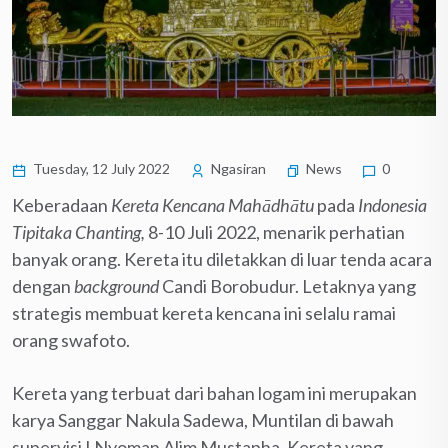
Tuesday, 12 July 2022
Ngasiran
News
0
Keberadaan
Kereta Kencana Mahādhātu
pada
Indonesia
Tipitaka Chanting,
8-10 Juli 2022, menarik perhatian
banyak orang. Kereta itu diletakkan di luar tenda acara
dengan
background
Candi Borobudur. Letaknya yang
strategis membuat kereta kencana ini selalu ramai
orang swafoto.
Kereta yang terbuat dari bahan logam ini merupakan
karya Sanggar Nakula Sadewa, Muntilan di bawah
supervisi I Nyoman Alim Mustapha. Kereta yang