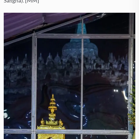
Saṅgha). [MM]