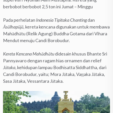
berbobot berbobot 2,5 ton ini Jumat – Minggu
Pada perhelatan
Indonesia Tipitaka Chanting
dan
Āsālhapūjā,
kereta kencana digunakan untuk membawa
Mahādhātu (Relik Agung) Buddha Gotama dari Vihara
Mendut menuju Candi Borobudur.
Kereta Kencana Mahādhātu
didesain khusus Bhante Sri
Pannyavaro dengan ragam hias ornamen dan relief
Jātaka
, kehidupan lampau Bodhisatta Siddhattha, dari
Candi Borobudur, yaitu; Mora Jātaka, Vaṭṭaka Jātaka,
Sasa Jātaka, Vessantara Jātaka.