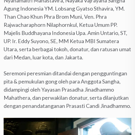
Nyanamaitri Mahastavira, Nayaka Vajrayana Sangha
Agung Indonesia YM. Lobsang Gyatso Sthavira, YM.
Than Chao Khun Phra Brom Muni, Ven. Phra
Rajwacharaphorn Nilaphornkul, Ketua Umum PP.
Majelis Buddhayana Indonesia Upa. Amin Untario, ST,
UP. Ir. Eddy Suyono, SE, MM Ketua MBI Sumatera
Utara, serta berbagai tokoh, donatur, dan ratusan umat
dari Medan, luar kota, dan Jakarta.
Seremoni peresmian ditandai dengan pengguntingan
pita & pemukulan gong oleh para Anggota Sangha,
didampingi oleh Yayasan Prasadha Jinadhammo
Mahathera, dan perwakilan donatur, serta dilanjutkan
dengan penandatanganan Prasasti Candi Jinadhammo.