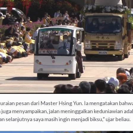
 uraian pesan dari Master Hsing Yun. Ia mengatakan bah
 juga menyampaikan, jalan meninggalkan keduniawian adalah
an selanjutnya saya masih ingin menjadi biksu,” ujar beliau.