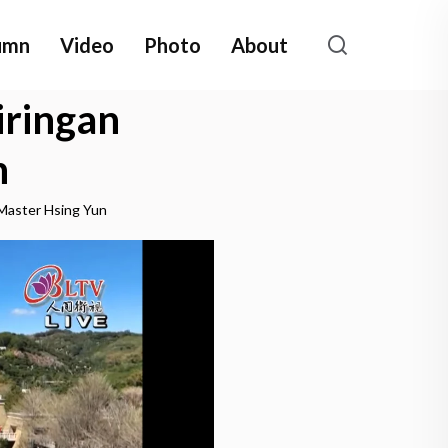
umn
Video
Photo
About
iringan
n
 Master Hsing Yun