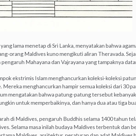
l, yang lama menetap di Sri Lanka, menyatakan bahwa agam
rang-orang Maldives kuno mengikuti aliran Theravada. Se
a pengaruh Mahayana dan Vajrayana yang tampaknya datang
mpok ekstrimis Islam menghancurkan koleksi-koleksi patun
e. Mereka menghancurkan hampir semua koleksi dari 30 pa
seum mengatakan bahwa patung-patung tersebut kebanyakan
ungkin untuk memperbaikinya, dan hanya dua atau tiga bua
arah di Maldives, pengaruh Buddhis selama 1400 tahun t
ives. Selama masa inilah budaya Maldives terbentuk dan 
rtama Maldives, arsitektur, peraturan dan adat Maldives b