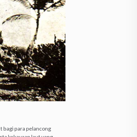
it bagi para pelancong
erta kekayaan laut yang