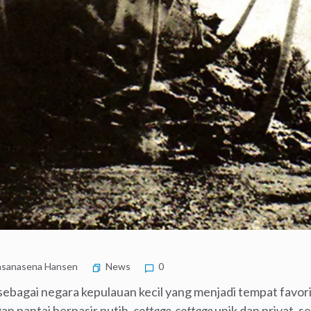
sanasena Hansen
News
0
 sebagai negara kepulauan kecil yang menjadi tempat favor
n pantai berpasir putih,
cottage-cottage
unik dan privat, s