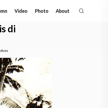
umn
Video
Photo
About
s di
ldives