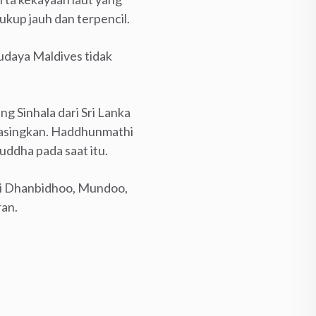
ukup jauh dan terpencil.
budaya Maldives tidak
g Sinhala dari Sri Lanka
iasingkan. Haddhunmathi
uddha pada saat itu.
rti Dhanbidhoo, Mundoo,
ran.