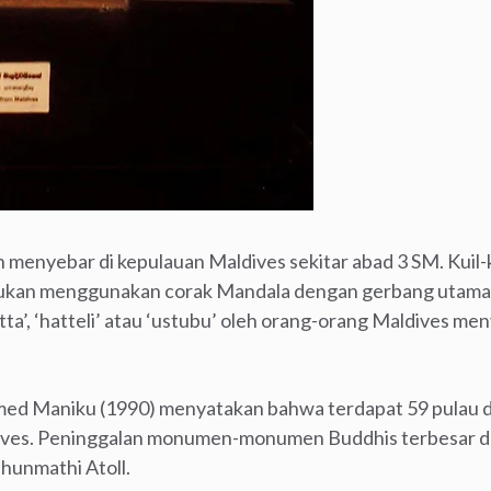
menyebar di kepulauan Maldives sekitar abad 3 SM. Kuil-k
ukan menggunakan corak Mandala dengan gerbang utama ber
ta’, ‘hatteli’ atau ‘ustubu’ oleh orang-orang Maldives men
med Maniku (1990) menyatakan bahwa terdapat 59 pulau d
ives. Peninggalan monumen-monumen Buddhis terbesar da
dhunmathi Atoll.