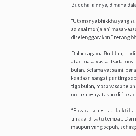
Buddha lainnya, dimana dal
“Utamanya bhikkhu yang suk
selesai menjalani masa vas
diselenggarakan,” terang b
Dalam agama Buddha, tradis
atau masa vassa. Pada musim
bulan. Selama vassa ini, pa
keadaan sangat penting sebag
tiga bulan, masa vassa tela
untuk menyatakan diri akan
“Pavarana menjadi bukti ba
tinggal di satu tempat. Da
maupun yang sepuh, sehingga