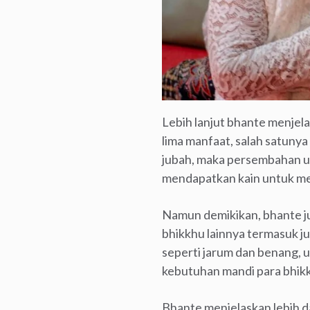
Lebih lanjut bhante menjel
lima manfaat, salah satuny
jubah, maka persembahan ut
mendapatkan kain untuk me
Namun demikikan, bhante 
bhikkhu lainnya termasuk ju
seperti jarum dan benang, 
kebutuhan mandi para bhik
Bhante menjelaskan lebih da