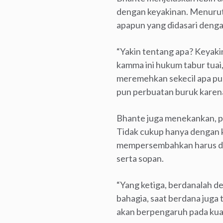
dengan keyakinan. Menurut 
apapun yang didasari deng
“Yakin tentang apa? Keyak
kamma ini hukum tabur tuai
meremehkan sekecil apa pun
pun perbuatan buruk karena 
Bhante juga menekankan, pa
Tidak cukup hanya dengan ke
mempersembahkan harus den
serta sopan.
“Yang ketiga, berdanalah d
bahagia, saat berdana juga 
akan berpengaruh pada kual