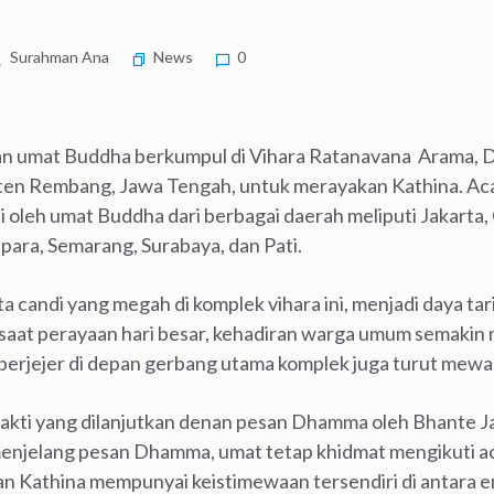
Surahman Ana
News
0
an umat Buddha berkumpul di Vihara Ratanavana Arama, 
n Rembang, Jawa Tengah, untuk merayakan Kathina. Acara
i oleh umat Buddha dari berbagai daerah meliputi Jakarta, 
ara, Semarang, Surabaya, dan Pati.
candi yang megah di komplek vihara ini, menjadi daya tar
 saat perayaan hari besar, kehadiran warga umum semaki
berjejer di depan gerbang utama komplek juga turut mewar
bakti yang dilanjutkan denan pesan Dhamma oleh Bhante Ja
enjelang pesan Dhamma, umat tetap khidmat mengikuti ac
n Kathina mempunyai keistimewaan tersendiri di antara 