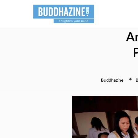
A
Buddhazine
B