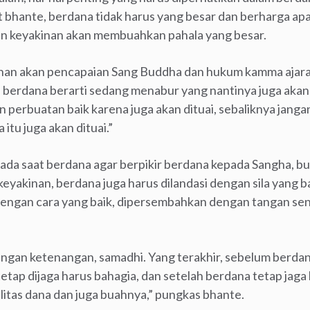
bhante, berdana tidak harus yang besar dan berharga apal
an keyakinan akan membuahkan pahala yang besar.
inan akan pencapaian Sang Buddha dan hukum kamma aja
, berdana berarti sedang menabur yang nantinya juga akan
 perbuatan baik karena juga akan dituai, sebaliknya jang
itu juga akan dituai.”
da saat berdana agar berpikir berdana kepada Sangha, bu
yakinan, berdana juga harus dilandasi dengan sila yang ba
gan cara yang baik, dipersembahkan dengan tangan send
engan ketenangan, samadhi. Yang terakhir, sebelum berdana
tetap dijaga harus bahagia, dan setelah berdana tetap jaga 
itas dana dan juga buahnya,” pungkas bhante.