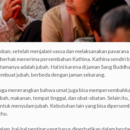
askan, setelah menjalani vassa dan melaksanakan pavaran
a berhak menerima persembahan Kathina. Kathina sendiri b
amanya adalah jubah. Hal ini karena di jaman Sang Buddha 
mbuat jubah, berbeda dengan jaman sekarang.
juga menerangkan bahwa umat juga bisa mempersembahka
bah, makanan, tempat tinggal, dan obat-obatan. Selain itu,
untuk menyulam jubah. Kebutuhan lain yang bisa dipersem
khu.
lam, hal-hal penting yang harus diperhatikan dalam berdan