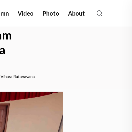
umn
Video
Photo
About
am
a
 Vihara Ratanavana,