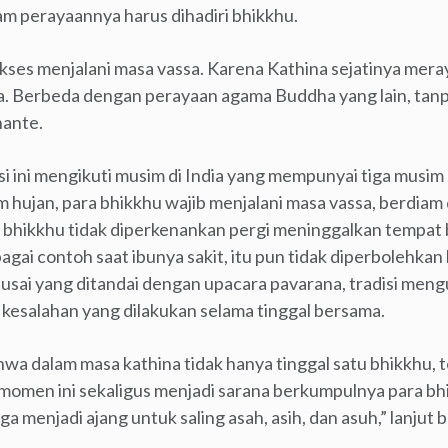
am perayaannya harus dihadiri bhikkhu.
ses menjalani masa vassa. Karena Kathina sejatinya mer
sa. Berbeda dengan perayaan agama Buddha yang lain, tanp
hante.
i ini mengikuti musim di India yang mempunyai tiga musim
 hujan, para bhikkhu wajib menjalani masa vassa, berdiam 
ra bhikkhu tidak diperkenankan pergi meninggalkan tempat 
ai contoh saat ibunya sakit, itu pun tidak diperbolehkan le
h usai yang ditandai dengan upacara pavarana, tradisi men
 kesalahan yang dilakukan selama tinggal bersama.
hwa dalam masa kathina tidak hanya tinggal satu bhikkhu, 
n momen ini sekaligus menjadi sarana berkumpulnya para b
 menjadi ajang untuk saling asah, asih, dan asuh,” lanjut 