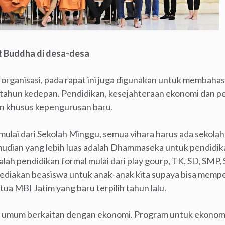
 Buddha di desa-desa
 organisasi, pada rapat ini juga digunakan untuk membah
u tahun kedepan. Pendidikan, kesejahteraan ekonomi dan 
an khusus kepengurusan baru.
mulai dari Sekolah Minggu, semua vihara harus ada sekol
emudian yang lebih luas adalah Dhammaseka untuk pendidi
alah pendidikan formal mulai dari play gourp, TK, SD, SMP
yediakan beasiswa untuk anak-anak kita supaya bisa memp
etua MBI Jatim yang baru terpilih tahun lalu.
n umum berkaitan dengan ekonomi. Program untuk ekonomi 