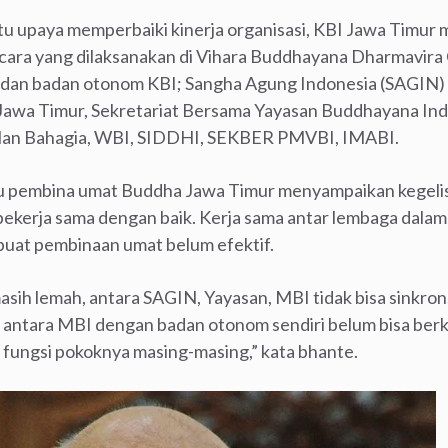
satu upaya memperbaiki kinerja organisasi, KBI Jawa Timu
 Acara yang dilaksanakan di Vihara Buddhayana Dharmavira
s dan badan otonom KBI; Sangha Agung Indonesia (SAGIN) 
Jawa Timur, Sekretariat Bersama Yayasan Buddhayana Ind
lan Bahagia, WBI, SIDDHI, SEKBER PMVBI, IMABI.
atu pembina umat Buddha Jawa Timur menyampaikan kegelis
 bekerja sama dengan baik. Kerja sama antar lembaga dalam
uat pembinaan umat belum efektif.
 masih lemah, antara SAGIN, Yayasan, MBI tidak bisa sinkro
n antara MBI dengan badan otonom sendiri belum bisa ber
fungsi pokoknya masing-masing,” kata bhante.