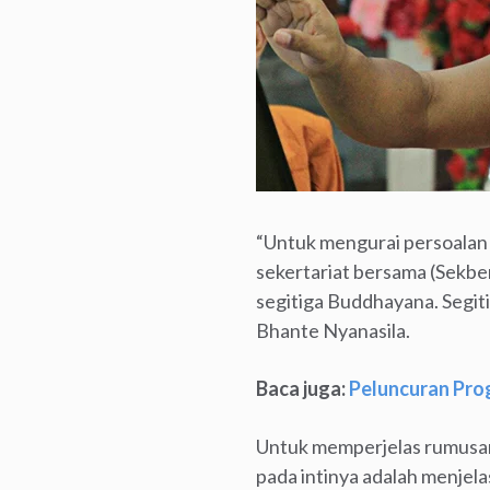
“Untuk mengurai persoalan
sekertariat bersama (Sekbe
segitiga Buddhayana. Segit
Bhante Nyanasila.
Baca juga:
Peluncuran Pro
Untuk memperjelas rumusa
pada intinya adalah menjela