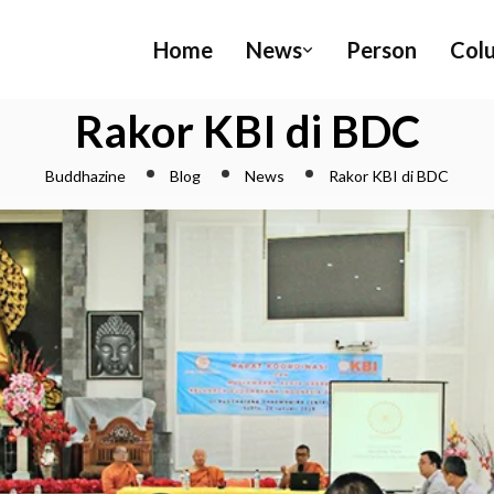
Home
News
Person
Col
Rakor KBI di BDC
Buddhazine
Blog
News
Rakor KBI di BDC