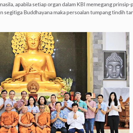
sila, apabila setiap organ dalam KBI memegang prinsip-pr
 segitiga Buddhayana maka persoalan tumpang tindih tan