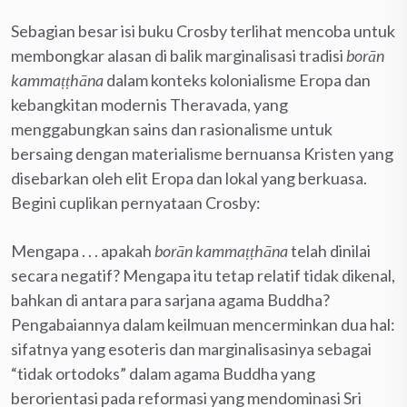
Sebagian besar isi buku Crosby terlihat mencoba untuk
membongkar alasan di balik marginalisasi tradisi
borān
kammaṭṭhāna
dalam konteks kolonialisme Eropa dan
kebangkitan modernis Theravada, yang
menggabungkan sains dan rasionalisme untuk
bersaing dengan materialisme bernuansa Kristen yang
disebarkan oleh elit Eropa dan lokal yang berkuasa.
Begini cuplikan pernyataan Crosby:
Mengapa . . . apakah
borān kammaṭṭhāna
telah dinilai
secara negatif? Mengapa itu tetap relatif tidak dikenal,
bahkan di antara para sarjana agama Buddha?
Pengabaiannya dalam keilmuan mencerminkan dua hal:
sifatnya yang esoteris dan marginalisasinya sebagai
“tidak ortodoks” dalam agama Buddha yang
berorientasi pada reformasi yang mendominasi Sri