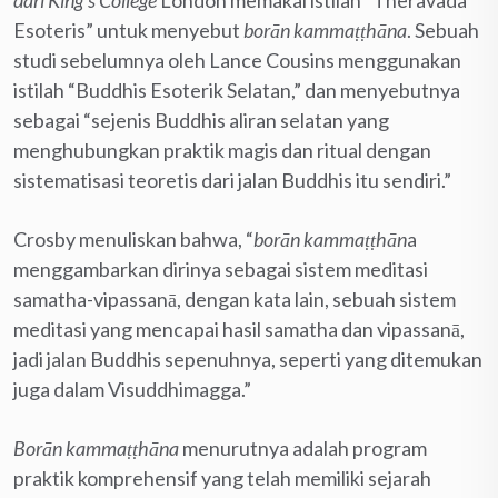
Esoteris” untuk menyebut
borān kammaṭṭhāna
. Sebuah
studi sebelumnya oleh Lance Cousins menggunakan
istilah “Buddhis Esoterik Selatan,” dan menyebutnya
sebagai “sejenis Buddhis aliran selatan yang
menghubungkan praktik magis dan ritual dengan
sistematisasi teoretis dari jalan Buddhis itu sendiri.”
Crosby menuliskan bahwa, “
borān kammaṭṭhān
a
menggambarkan dirinya sebagai sistem meditasi
samatha-vipassanā, dengan kata lain, sebuah sistem
meditasi yang mencapai hasil samatha dan vipassanā,
jadi jalan Buddhis sepenuhnya, seperti yang ditemukan
juga dalam Visuddhimagga.”
Borān kammaṭṭhāna
menurutnya adalah program
praktik komprehensif yang telah memiliki sejarah