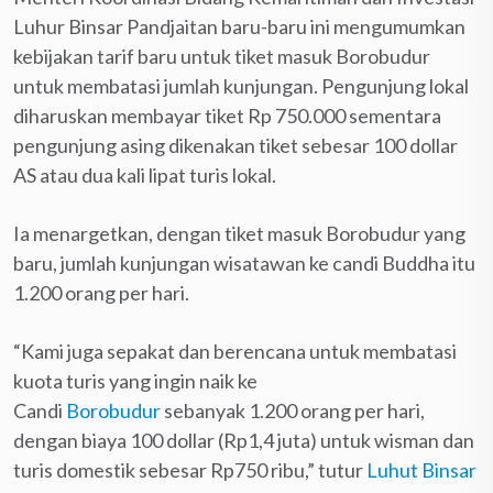
Luhur Binsar Pandjaitan baru-baru ini mengumumkan
kebijakan tarif baru untuk tiket masuk Borobudur
untuk membatasi jumlah kunjungan. Pengunjung lokal
diharuskan membayar tiket Rp 750.000 sementara
pengunjung asing dikenakan tiket sebesar 100 dollar
AS atau dua kali lipat turis lokal.
Ia menargetkan, dengan tiket masuk Borobudur yang
baru, jumlah kunjungan wisatawan ke candi Buddha itu
1.200 orang per hari.
“Kami juga sepakat dan berencana untuk membatasi
kuota turis yang ingin naik ke
Candi
Borobudur
sebanyak 1.200 orang per hari,
dengan biaya 100 dollar (Rp1,4 juta) untuk wisman dan
turis domestik sebesar Rp750 ribu,” tutur
Luhut Binsar